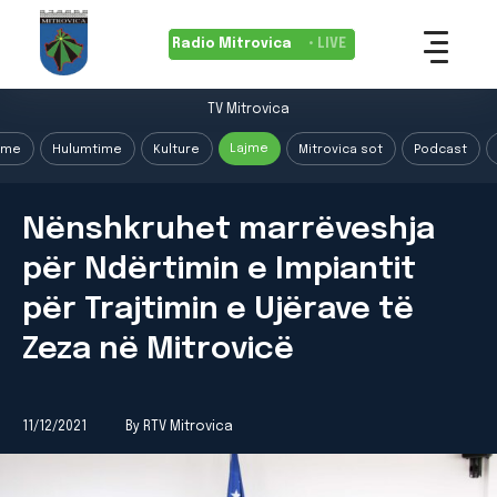
Radio Mitrovica
• LIVE
TV Mitrovica
Lajme
ime
Hulumtime
Kulture
Mitrovica sot
Podcast
Nënshkruhet marrëveshja
për Ndërtimin e Impiantit
për Trajtimin e Ujërave të
Zeza në Mitrovicë
11/12/2021
By RTV Mitrovica