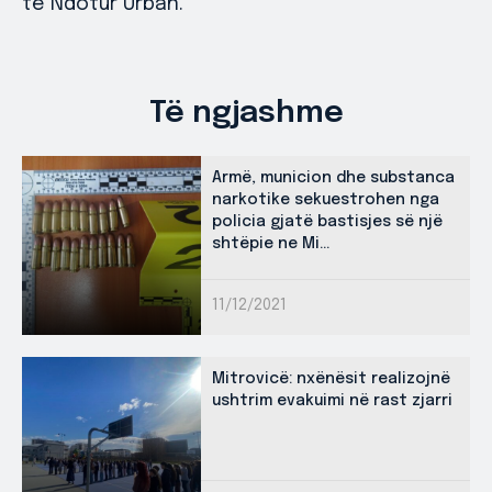
të Ndotur Urban.
Të ngjashme
Armë, municion dhe substanca
narkotike sekuestrohen nga
policia gjatë bastisjes së një
shtëpie ne Mi...
11/12/2021
Mitrovicë: nxënësit realizojnë
ushtrim evakuimi në rast zjarri