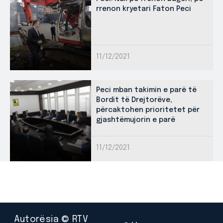
rrenon kryetari Faton Peci
11/12/2021
Peci mban takimin e parë të
Bordit të Drejtorëve,
përcaktohen prioritetet për
gjashtëmujorin e parë
11/12/2021
Autorësia © RTV