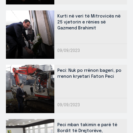
Kurti në veri të Mitrovicës në
25 vjetorin e rënies së
Gazmend Brahimit
09/09/2023
Peci: Nuk po rrënon bageri, po
rrenon kryetari Faton Peci
09/09/2023
Peci mban takimin e parë të
Bordit të Drejtorëve,