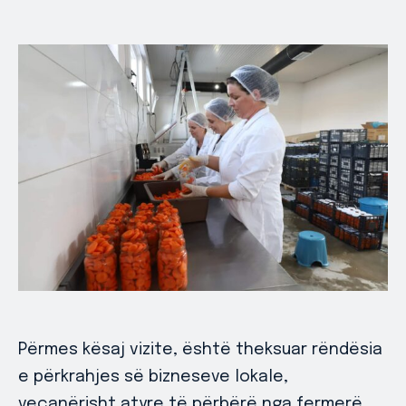
Përmes kësaj vizite, është theksuar rëndësia
e përkrahjes së bizneseve lokale,
veçanërisht atyre të përbërë nga fermerë