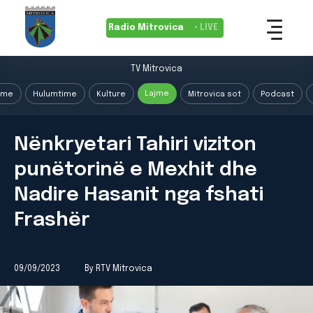
Radio Mitrovica
• LIVE
TV Mitrovica
Lajme
ime
Hulumtime
Kulture
Mitrovica sot
Podcast
Nënkryetari Tahiri viziton
punëtorinë e Mexhit dhe
Nadire Hasanit nga fshati
Frashër
09/09/2023
By RTV Mitrovica