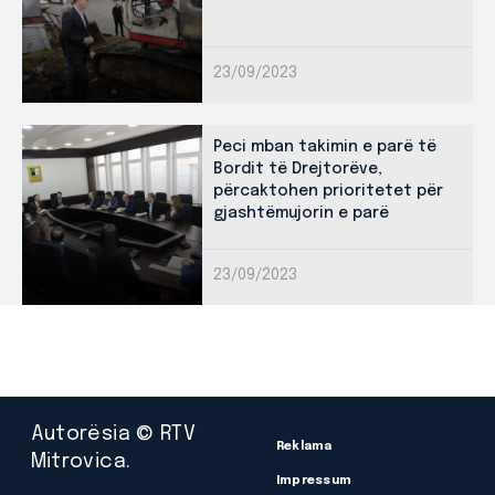
23/09/2023
Peci mban takimin e parë të
Bordit të Drejtorëve,
përcaktohen prioritetet për
gjashtëmujorin e parë
23/09/2023
Autorësia © RTV
Reklama
Mitrovica.
Impressum