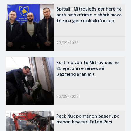
Spitali i Mitrovicës për herë të
parë nisë ofrimin e shërbimeve
të kirurgjisë maksilofaciale
23/09/2023
Kurti në veri të Mitrovicës në
25 vjetorin e rënies së
Gazmend Brahimit
23/09/2023
Peci: Nuk po rrënon bageri, po
rrenon kryetari Faton Peci