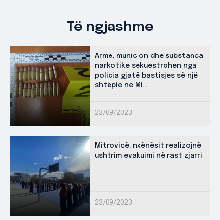
Të ngjashme
Armë, municion dhe substanca
narkotike sekuestrohen nga
policia gjatë bastisjes së një
shtëpie ne Mi...
23/09/2023
Mitrovicë: nxënësit realizojnë
ushtrim evakuimi në rast zjarri
23/09/2023