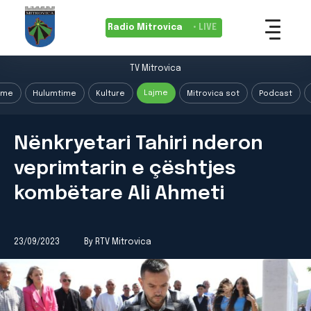
Radio Mitrovica
• LIVE
TV Mitrovica
Lajme
ime
Hulumtime
Kulture
Mitrovica sot
Podcast
Nënkryetari Tahiri nderon
veprimtarin e çështjes
kombëtare Ali Ahmeti
23/09/2023
By RTV Mitrovica