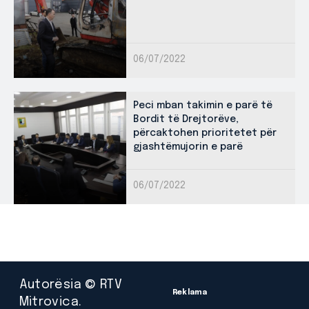
06/07/2022
Peci mban takimin e parë të
Bordit të Drejtorëve,
përcaktohen prioritetet për
gjashtëmujorin e parë
06/07/2022
Autorësia © RTV
Reklama
Mitrovica.