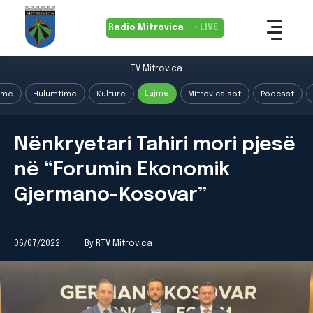
Radio Mitrovica
• LIVE
TV Mitrovica
Lajme
ime
Hulumtime
Kulture
Mitrovica sot
Podcast
Nënkryetari Tahiri mori pjesë
në “Forumin Ekonomik
Gjermano-Kosovar”
06/07/2022
By RTV Mitrovica