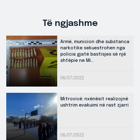
Të ngjashme
Armë, municion dhe substanca
narkotike sekuestrohen nga
policia gjatë bastisjes së një
shtëpie ne Mi...
06/07/2022
Mitrovicë: nxënësit realizojnë
ushtrim evakuimi në rast zjarri
06/07/2022