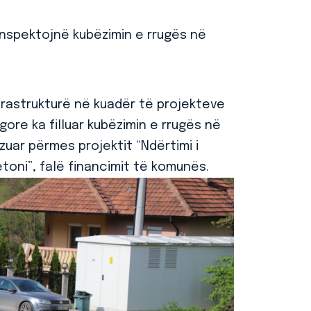
 inspektojnë kubëzimin e rrugës në
frastrukturë në kuadër të projekteve
gore ka filluar kubëzimin e rrugës në
zuar përmes projektit “Ndërtimi i
oni”, falë financimit të komunës.