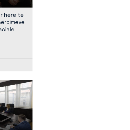
ër herë të
shërbimeve
aciale