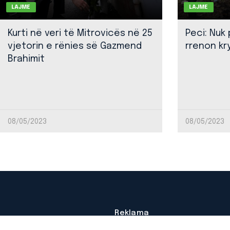
LAJME
LAJME
Kurti në veri të Mitrovicës në 25
Peci: Nuk
vjetorin e rënies së Gazmend
rrenon kr
Brahimit
08/05/2023
08/05/2023
Reklama
Impressum
Autorësia © RTV Mitrovica.