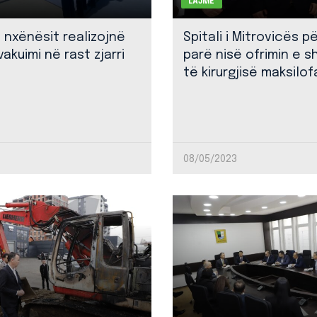
LAJME
: nxënësit realizojnë
Spitali i Mitrovicës p
akuimi në rast zjarri
parë nisë ofrimin e 
të kirurgjisë maksilof
08/05/2023