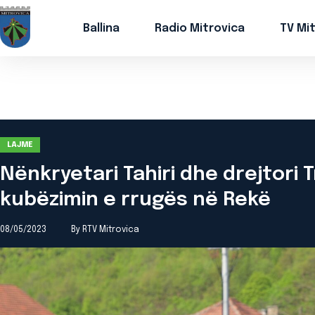
Ballina
Radio Mitrovica
TV Mi
LAJME
Nënkryetari Tahiri dhe drejtori
kubëzimin e rrugës në Rekë
08/05/2023
By RTV Mitrovica