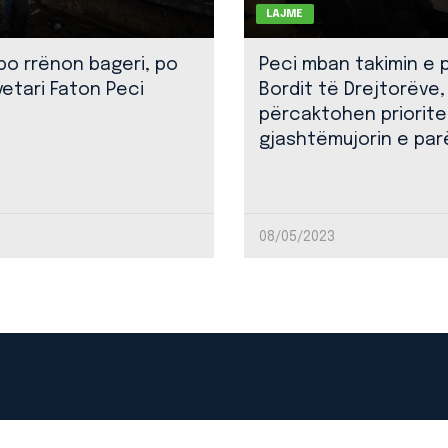
LAJME
 po rrënon bageri, po
Peci mban takimin e 
yetari Faton Peci
Bordit të Drejtorëve,
përcaktohen priorite
gjashtëmujorin e par
08/05/2023