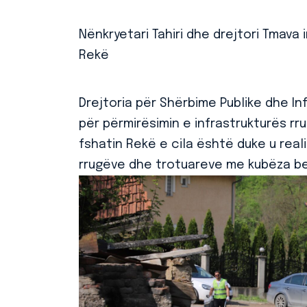
Nënkryetari Tahiri dhe drejtori Tmava
Rekë
Drejtoria për Shërbime Publike dhe In
për përmirësimin e infrastrukturës rru
fshatin Rekë e cila është duke u reali
rrugëve dhe trotuareve me kubëza bet