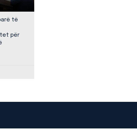
parë të
tet për
ë