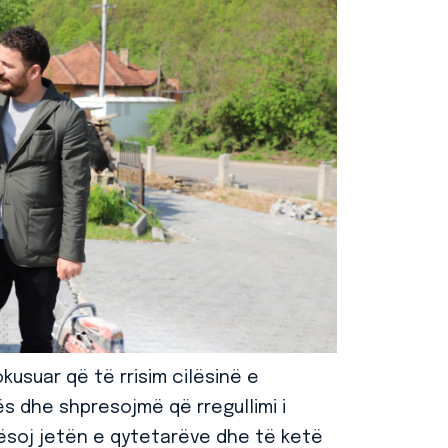
kusuar që të rrisim cilësinë e
ës dhe shpresojmë që rregullimi i
tësoj jetën e qytetarëve dhe të ketë