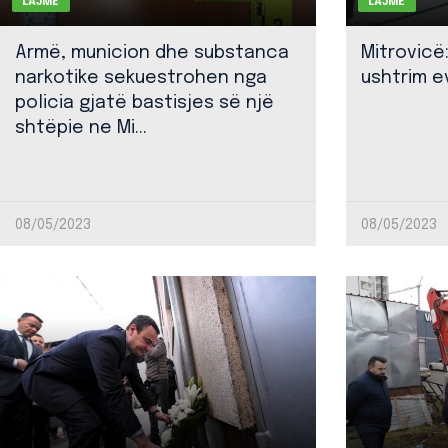
LAJME
LAJME
Armë, municion dhe substanca
Mitrovicë
narkotike sekuestrohen nga
ushtrim ev
policia gjatë bastisjes së një
shtëpie ne Mi...
08/05/2023
08/05/2023