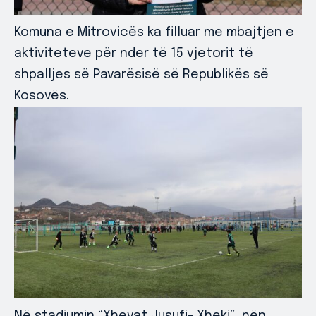
Komuna e Mitrovicës ka filluar me mbajtjen e
aktiviteteve për nder të 15 vjetorit të
shpalljes së Pavarësisë së Republikës së
Kosovës.
Në stadiumin “Xhevat Jusufi- Xheki”, nën