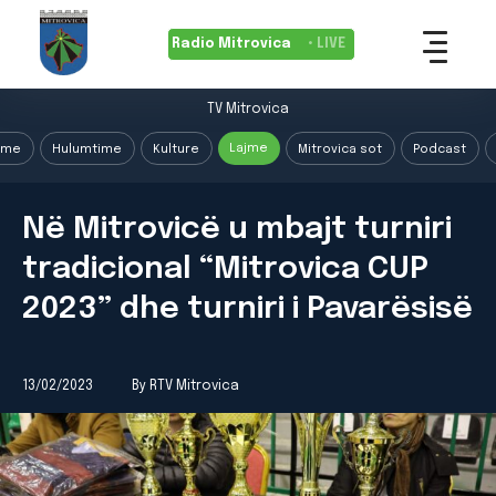
Radio Mitrovica
• LIVE
TV Mitrovica
Lajme
ime
Hulumtime
Kulture
Mitrovica sot
Podcast
Në Mitrovicë u mbajt turniri
tradicional “Mitrovica CUP
2023” dhe turniri i Pavarësisë
13/02/2023
By RTV Mitrovica