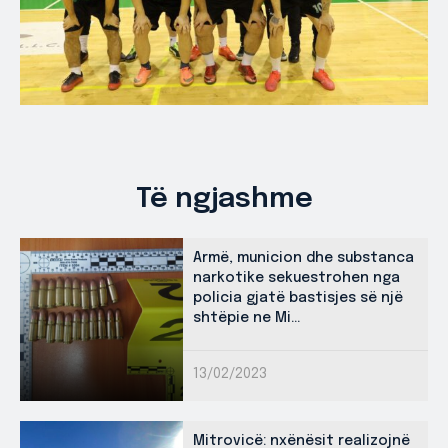
Të ngjashme
Armë, municion dhe substanca
narkotike sekuestrohen nga
policia gjatë bastisjes së një
shtëpie ne Mi...
13/02/2023
Mitrovicë: nxënësit realizojnë