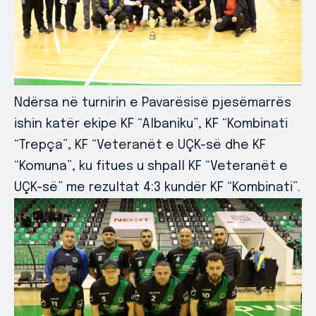
Ndërsa në turnirin e Pavarësisë pjesëmarrës
ishin katër ekipe KF “Albaniku”, KF “Kombinati
“Trepça”, KF “Veteranët e UÇK-së dhe KF
“Komuna”, ku fitues u shpall KF “Veteranët e
UÇK-së” me rezultat 4:3 kundër KF “Kombinati”.