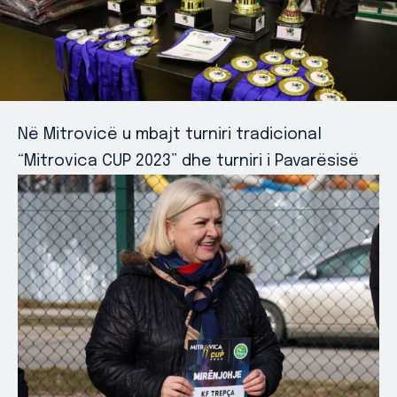
Në Mitrovicë u mbajt turniri tradicional
“Mitrovica CUP 2023” dhe turniri i Pavarësisë