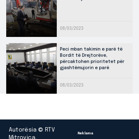
08/03/2023
Peci mban takimin e parë të
Bordit të Drejtorëve,
përcaktohen prioritetet për
gjashtëmujorin e parë
08/03/2023
Autorësia © RTV
Reklama
Mitrovica.