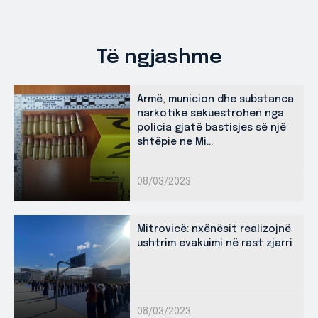
Të ngjashme
Armë, municion dhe substanca
narkotike sekuestrohen nga
policia gjatë bastisjes së një
shtëpie ne Mi...
08/03/2023
Mitrovicë: nxënësit realizojnë
ushtrim evakuimi në rast zjarri
08/03/2023