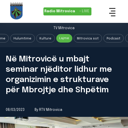
Radio Mitrovica
• LIVE
TV Mitrovica
Lajme
ime
Hulumtime
Kulture
Mitrovica sot
Podcast
Në Mitrovicë u mbajt
seminar njëditor lidhur me
organizimin e strukturave
për Mbrojtje dhe Shpëtim
08/03/2023
By RTV Mitrovica