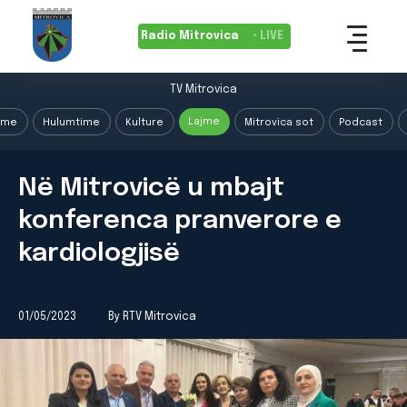
Radio Mitrovica
• LIVE
TV Mitrovica
Lajme
ime
Hulumtime
Kulture
Mitrovica sot
Podcast
Në Mitrovicë u mbajt
konferenca pranverore e
kardiologjisë
01/05/2023
By RTV Mitrovica