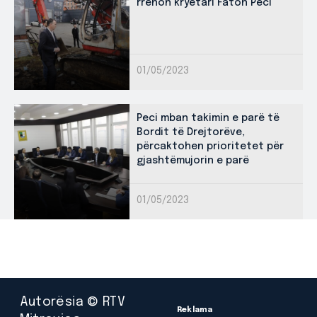
rrenon kryetari Faton Peci
01/05/2023
Peci mban takimin e parë të
Bordit të Drejtorëve,
përcaktohen prioritetet për
gjashtëmujorin e parë
01/05/2023
Autorësia © RTV
Reklama