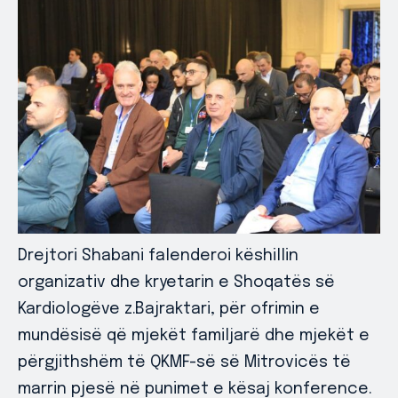
Drejtori Shabani falenderoi këshillin
organizativ dhe kryetarin e Shoqatës së
Kardiologëve z.Bajraktari, për ofrimin e
mundësisë që mjekët familjarë dhe mjekët e
përgjithshëm të QKMF-së së Mitrovicës të
marrin pjesë në punimet e kësaj konference.