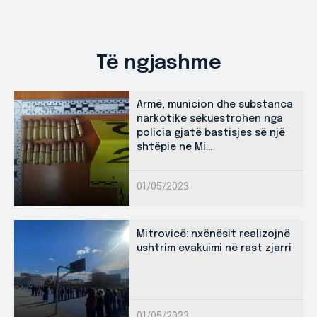
Të ngjashme
Armë, municion dhe substanca
narkotike sekuestrohen nga
policia gjatë bastisjes së një
shtëpie ne Mi...
01/05/2023
Mitrovicë: nxënësit realizojnë
ushtrim evakuimi në rast zjarri
01/05/2023