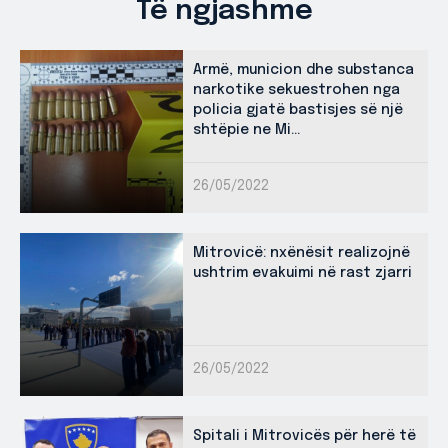
Të ngjashme
Armë, municion dhe substanca
narkotike sekuestrohen nga
policia gjatë bastisjes së një
shtëpie ne Mi...
26/05/2022
Mitrovicë: nxënësit realizojnë
ushtrim evakuimi në rast zjarri
26/05/2022
Spitali i Mitrovicës për herë të