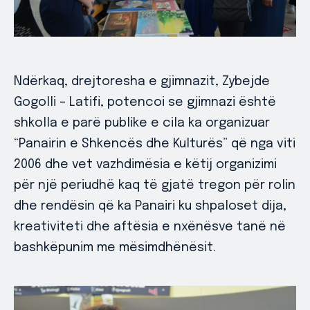
Ndërkaq, drejtoresha e gjimnazit, Zybejde
Gogolli – Latifi, potencoi se gjimnazi është
shkolla e parë publike e cila ka organizuar
“Panairin e Shkencës dhe Kulturës” që nga viti
2006 dhe vet vazhdimësia e këtij organizimi
për një periudhë kaq të gjatë tregon për rolin
dhe rendësin që ka Panairi ku shpaloset dija,
kreativiteti dhe aftësia e nxënësve tanë në
bashkëpunim me mësimdhënësit.