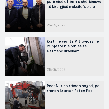
parë nisë ofrimin e shërbimeve
të kirurgjisë maksilofaciale
26/05/2022
Kurti në veri të Mitrovicës në
25 vjetorin e rënies së
Gazmend Brahimit
26/05/2022
Peci: Nuk po rrënon bageri, po
rrenon kryetari Faton Peci