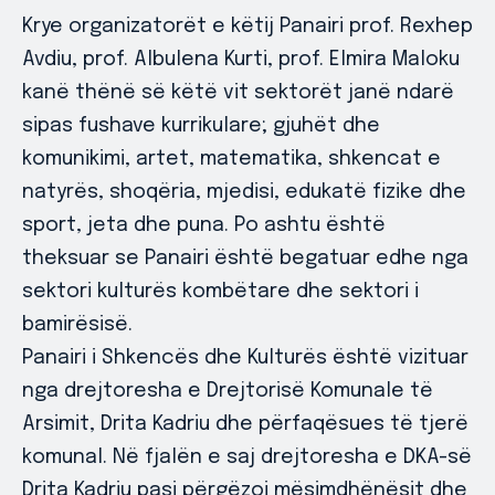
Krye organizatorët e këtij Panairi prof. Rexhep
Avdiu, prof. Albulena Kurti, prof. Elmira Maloku
kanë thënë së këtë vit sektorët janë ndarë
sipas fushave kurrikulare; gjuhët dhe
komunikimi, artet, matematika, shkencat e
natyrës, shoqëria, mjedisi, edukatë fizike dhe
sport, jeta dhe puna. Po ashtu është
theksuar se Panairi është begatuar edhe nga
sektori kulturës kombëtare dhe sektori i
bamirësisë.
Panairi i Shkencës dhe Kulturës është vizituar
nga drejtoresha e Drejtorisë Komunale të
Arsimit, Drita Kadriu dhe përfaqësues të tjerë
komunal. Në fjalën e saj drejtoresha e DKA-së
Drita Kadriu pasi përgëzoi mësimdhënësit dhe