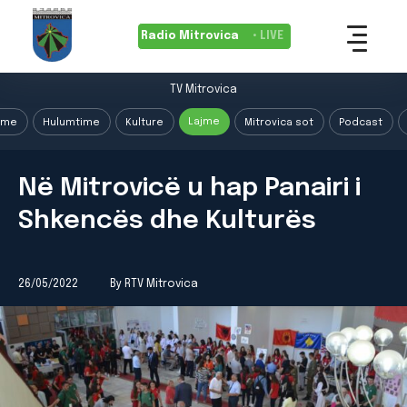
Radio Mitrovica
• LIVE
TV Mitrovica
Lajme
ime
Hulumtime
Kulture
Mitrovica sot
Podcast
Në Mitrovicë u hap Panairi i
Shkencës dhe Kulturës
26/05/2022
By RTV Mitrovica