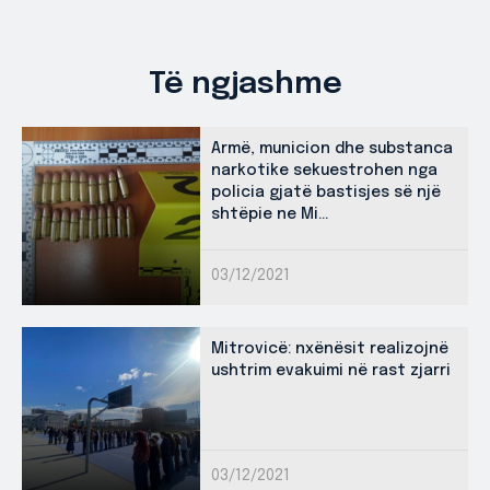
Të ngjashme
Armë, municion dhe substanca
narkotike sekuestrohen nga
policia gjatë bastisjes së një
shtëpie ne Mi...
03/12/2021
Mitrovicë: nxënësit realizojnë
ushtrim evakuimi në rast zjarri
03/12/2021