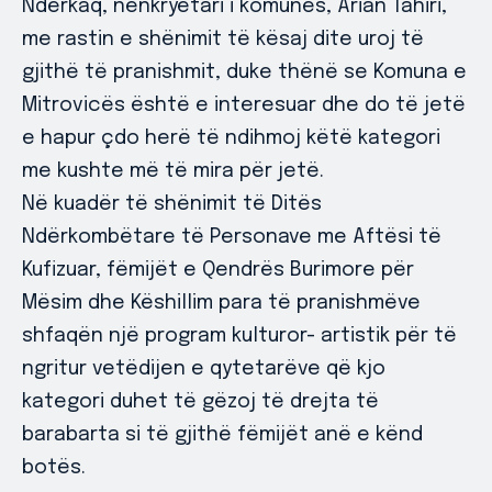
Ndërkaq, nënkryetari i komunës, Arian Tahiri,
me rastin e shënimit të kësaj dite uroj të
gjithë të pranishmit, duke thënë se Komuna e
Mitrovicës është e interesuar dhe do të jetë
e hapur çdo herë të ndihmoj këtë kategori
me kushte më të mira për jetë.
Në kuadër të shënimit të Ditës
Ndërkombëtare të Personave me Aftësi të
Kufizuar, fëmijët e Qendrës Burimore për
Mësim dhe Këshillim para të pranishmëve
shfaqën një program kulturor- artistik për të
ngritur vetëdijen e qytetarëve që kjo
kategori duhet të gëzoj të drejta të
barabarta si të gjithë fëmijët anë e kënd
botës.