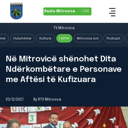
Radio Mitrovica
• LIVE
TV Mitrovica
Lajme
ime
Hulumtime
Kulture
Mitrovica sot
Podcast
Në Mitrovicë shënohet Dita
Ndërkombëtare e Personave
me Aftësi të Kufizuara
03/12/2021
By RTV Mitrovica