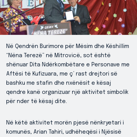
Në Qendrën Burimore për Mësim dhe Këshillim
“Nëna Terezë” në Mitrovicë, sot është
shënuar Dita Ndërkombëtare e Personave me
Aftësi të Kufizuara, me ç’ rast drejtori së
bashku me stafin dhe nxënësit e kësaj
qendre kanë organizuar një aktivitet simbolik
për nder të kësaj dite.
Në këtë aktivitet morën pjesë nënkryetari i
komunës, Arian Tahiri, udhëheqësi i Njësisë