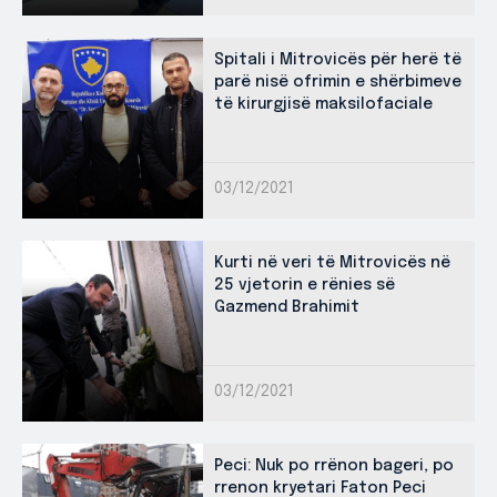
Spitali i Mitrovicës për herë të
parë nisë ofrimin e shërbimeve
të kirurgjisë maksilofaciale
03/12/2021
Kurti në veri të Mitrovicës në
25 vjetorin e rënies së
Gazmend Brahimit
03/12/2021
Peci: Nuk po rrënon bageri, po
rrenon kryetari Faton Peci