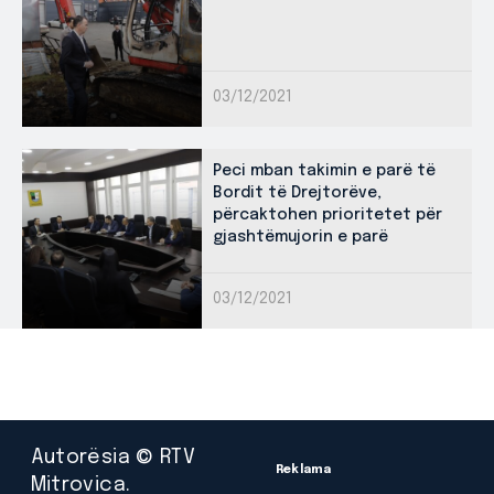
03/12/2021
Peci mban takimin e parë të
Bordit të Drejtorëve,
përcaktohen prioritetet për
gjashtëmujorin e parë
03/12/2021
Autorësia © RTV
Reklama
Mitrovica.