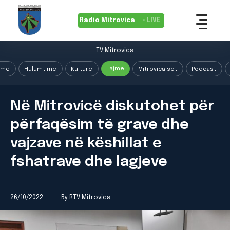
Radio Mitrovica
• LIVE
TV Mitrovica
Lajme
ime
Hulumtime
Kulture
Mitrovica sot
Podcast
Në Mitrovicë diskutohet për
përfaqësim të grave dhe
vajzave në këshillat e
fshatrave dhe lagjeve
26/10/2022
By RTV Mitrovica