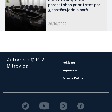
Bordit të Drejtorëve,
përcaktohen prioritetet për
gjashtëmujorin e parë
26/10/2022
Autorësia © RTV
Reklama
Mitrovica.
Impressum
Privacy Policy