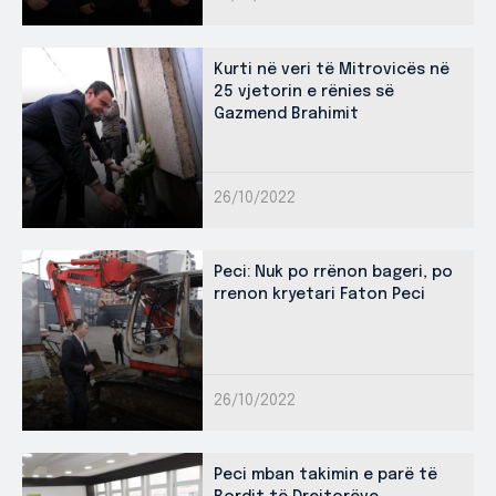
Kurti në veri të Mitrovicës në
25 vjetorin e rënies së
Gazmend Brahimit
26/10/2022
Peci: Nuk po rrënon bageri, po
rrenon kryetari Faton Peci
26/10/2022
Peci mban takimin e parë të