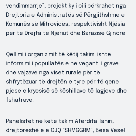
vendimmarrje”, projekt ky i cili përkrahet nga
Drejtoria e Administratës së Përgjithshme e
Komunës së Mitrovicës, respektivisht Njësia
për të Drejta të Njeriut dhe Barazisë Gjinore.
Qëllimi i organizimit të këtij takimi ishte
informimi i popullatës e ne veçanti i grave
dhe vajzave nga viset rurale për të
shfrytëzuar të drejtën e tyre për të qene
pjese e kryesisë së këshillave të lagjeve dhe
fshatrave.
Panelistët në këtë takim Afërdita Tahiri,
drejtoreshë e e OJQ “SHMGGRM”, Besa Veseli