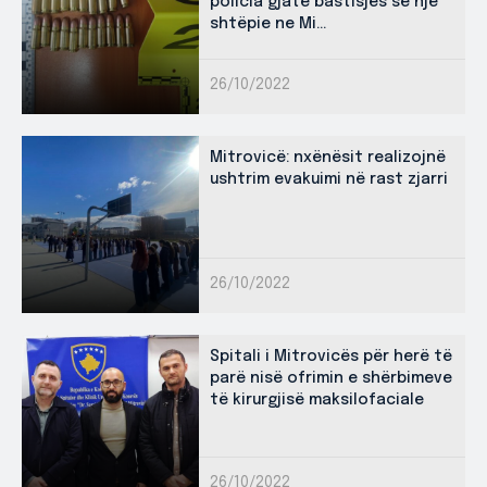
policia gjatë bastisjes së një
shtëpie ne Mi...
26/10/2022
Mitrovicë: nxënësit realizojnë
ushtrim evakuimi në rast zjarri
26/10/2022
Spitali i Mitrovicës për herë të
parë nisë ofrimin e shërbimeve
të kirurgjisë maksilofaciale
26/10/2022