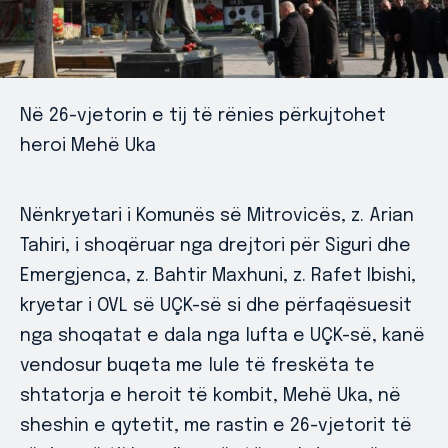
Në 26-vjetorin e tij të rënies përkujtohet
heroi Mehë Uka
Nënkryetari i Komunës së Mitrovicës, z. Arian
Tahiri, i shoqëruar nga drejtori për Siguri dhe
Emergjenca, z. Bahtir Maxhuni, z. Rafet Ibishi,
kryetar i OVL së UÇK-së si dhe përfaqësuesit
nga shoqatat e dala nga lufta e UÇK-së, kanë
vendosur buqeta me lule të freskëta te
shtatorja e heroit të kombit, Mehë Uka, në
sheshin e qytetit, me rastin e 26-vjetorit të