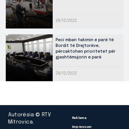
29/12/2022
Peci mban takimin e parë të
Bordit të Drejtorëve,
përcaktohen prioritetet për
gjashtëmujorin e parë
29/12/2022
Autorësia © RTV
Reklama
Mitrovica.
Impressum