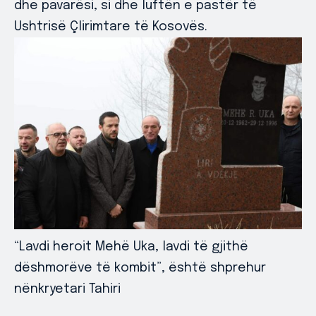
dhe pavarësi, si dhe luftën e pastër të
Ushtrisë Çlirimtare të Kosovës.
“Lavdi heroit Mehë Uka, lavdi të gjithë
dëshmorëve të kombit”, është shprehur
nënkryetari Tahiri