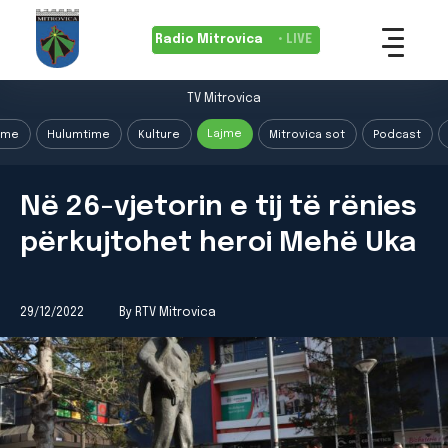
Radio Mitrovica
• LIVE
TV Mitrovica
Lajme
ime
Hulumtime
Kulture
Mitrovica sot
Podcast
Në 26-vjetorin e tij të rënies
përkujtohet heroi Mehë Uka
29/12/2022
By RTV Mitrovica