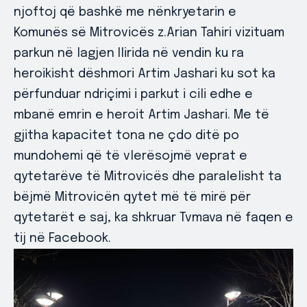
njoftoj që bashkë me nënkryetarin e
Komunës së Mitrovicës z.Arian Tahiri vizituam
parkun në lagjen Ilirida në vendin ku ra
heroikisht dëshmori Artim Jashari ku sot ka
përfunduar ndriçimi i parkut i cili edhe e
mbanë emrin e heroit Artim Jashari. Me të
gjitha kapacitet tona ne çdo ditë po
mundohemi që të vlerësojmë veprat e
qytetarëve të Mitrovicës dhe paralelisht ta
bëjmë Mitrovicën qytet më të mirë për
qytetarët e saj, ka shkruar Tvmava në faqen e
tij në Facebook.