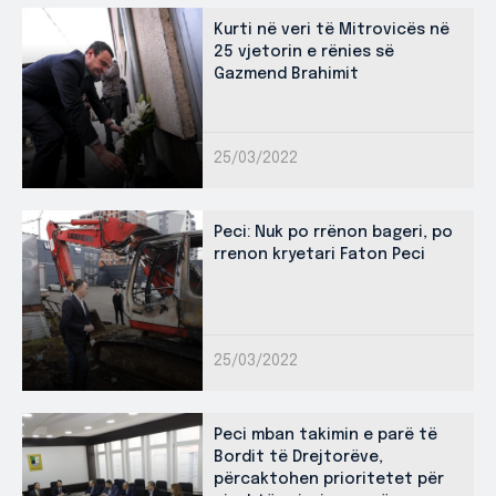
Kurti në veri të Mitrovicës në
25 vjetorin e rënies së
Gazmend Brahimit
25/03/2022
Peci: Nuk po rrënon bageri, po
rrenon kryetari Faton Peci
25/03/2022
Peci mban takimin e parë të
Bordit të Drejtorëve,
përcaktohen prioritetet për