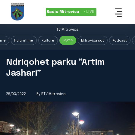
Radio Mitrovica
• LIVE
TV Mitrovica
Lajme
ime
Hulumtime
Kulture
Mitrovica sot
Podcast
Ndriqohet parku “Artim
Jashari”
25/03/2022
By RTV Mitrovica