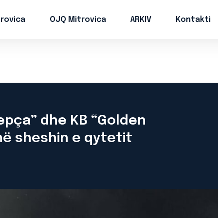
trovica
OJQ Mitrovica
ARKIV
Kontakti
repça” dhe KB “Golden
në sheshin e qytetit