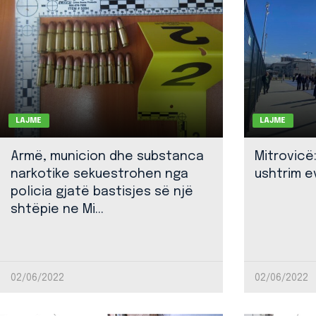
LAJME
LAJME
Armë, municion dhe substanca
Mitrovicë
narkotike sekuestrohen nga
ushtrim ev
policia gjatë bastisjes së një
shtëpie ne Mi...
02/06/2022
02/06/2022