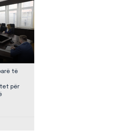
parë të
tet për
ë