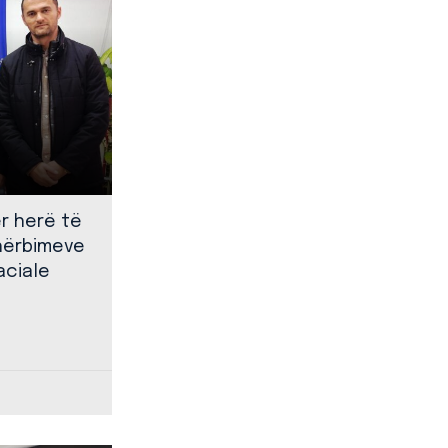
ër herë të
shërbimeve
aciale