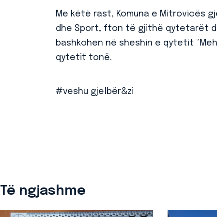
Me këtë rast, Komuna e Mitrovicës gjeg
dhe Sport, fton të gjithë qytetarët 
bashkohen në sheshin e qytetit “Mehë
qytetit tonë.
#veshu gjelbër&zi
Të ngjashme