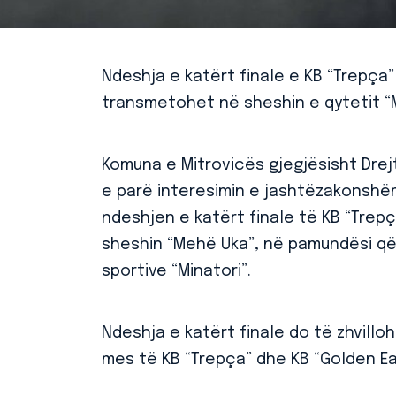
Ndeshja e katërt finale e KB “Trepça”
transmetohet në sheshin e qytetit 
Komuna e Mitrovicës gjegjësisht Drejt
e parë interesimin e jashtëzakonshëm
ndeshjen e katërt finale të KB “Trep
sheshin “Mehë Uka”, në pamundësi që
sportive “Minatori”.
Ndeshja e katërt finale do të zhvilloh
mes të KB “Trepça” dhe KB “Golden Eagl