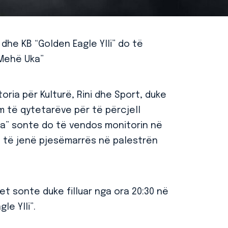
 dhe KB “Golden Eagle Ylli” do të
“Mehë Uka”
oria për Kulturë, Rini dhe Sport, duke
 të qytetarëve për të përcjell
ça” sonte do të vendos monitorin në
 të jenë pjesëmarrës në palestrën
et sonte duke filluar nga ora 20:30 në
e Ylli”.