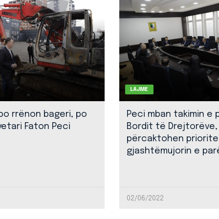
LAJME
 po rrënon bageri, po
Peci mban takimin e 
yetari Faton Peci
Bordit të Drejtorëve,
përcaktohen priorite
gjashtëmujorin e par
02/06/2022