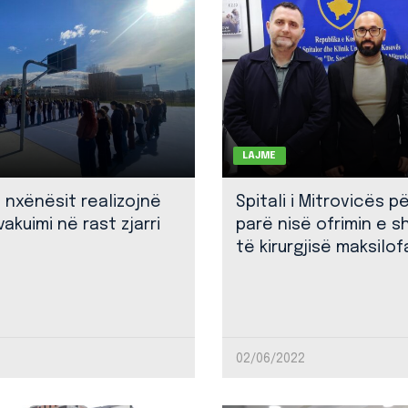
LAJME
: nxënësit realizojnë
Spitali i Mitrovicës p
akuimi në rast zjarri
parë nisë ofrimin e 
të kirurgjisë maksilof
02/06/2022