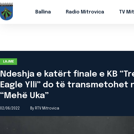
Ballina
Radio Mitrovica
TV Mi
LAJME
Ndeshja e katërt finale e KB “T
Eagle Ylli” do të transmetohet 
“Mehë Uka”
02/06/2022
By RTV Mitrovica