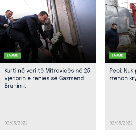
LAJME
LAJME
Kurti në veri të Mitrovicës në 25
Peci: Nuk
vjetorin e rënies së Gazmend
rrenon kr
Brahimit
02/06/2022
02/06/2022