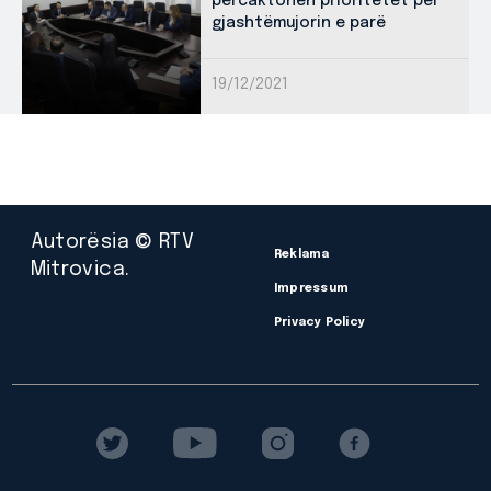
përcaktohen prioritetet për
gjashtëmujorin e parë
19/12/2021
Autorësia © RTV
Reklama
Mitrovica.
Impressum
Privacy Policy