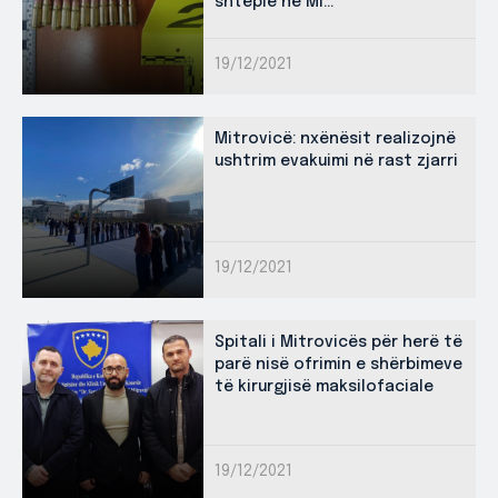
shtëpie ne Mi...
19/12/2021
Mitrovicë: nxënësit realizojnë
ushtrim evakuimi në rast zjarri
19/12/2021
Spitali i Mitrovicës për herë të
parë nisë ofrimin e shërbimeve
të kirurgjisë maksilofaciale
19/12/2021