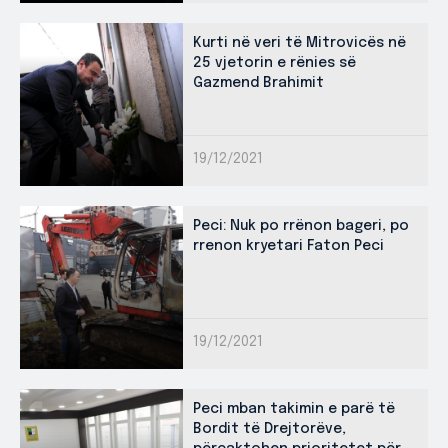
Kurti në veri të Mitrovicës në
25 vjetorin e rënies së
Gazmend Brahimit
19/12/2021
Peci: Nuk po rrënon bageri, po
rrenon kryetari Faton Peci
19/12/2021
Peci mban takimin e parë të
Bordit të Drejtorëve,