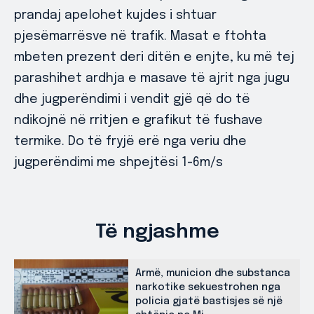
prandaj apelohet kujdes i shtuar
pjesëmarrësve në trafik. Masat e ftohta
mbeten prezent deri ditën e enjte, ku më tej
parashihet ardhja e masave të ajrit nga jugu
dhe jugperëndimi i vendit gjë që do të
ndikojnë në rritjen e grafikut të fushave
termike. Do të fryjë erë nga veriu dhe
jugperëndimi me shpejtësi 1-6m/s
Të ngjashme
Armë, municion dhe substanca
narkotike sekuestrohen nga
policia gjatë bastisjes së një