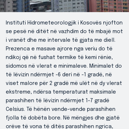
Instituti Hidrometeorologjik i Kosovës njofton
se pesë në ditët në vazhdim do të mbajë mot
i vranët dhe me intervale të gjata me diell.
Prezenca e masave ajrore nga veriu do të
ndikoj që në fushat termike të kemi rënie,
sidomos në vlerat e minimaleve. Minimalet do
të lëvizin ndërmjet -6 deri në -1 gradë, në
viset malore për 2 gradë më ulët në dy vlerat
ekstreme, ndërsa temperaturat maksimale
parashihen të lëvizin ndërmjet 1-7 gradë
Celsius. Të hënën vende-vende parashihen
fjolla të dobëta bore. Në mëngjes dhe gjatë
orëve të vona të ditës parashihen ngrica,