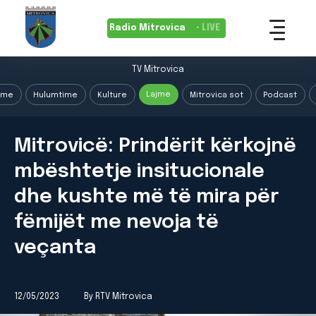
Radio Mitrovica
• LIVE
TV Mitrovica
Lajme
ime
Hulumtime
Kulture
Mitrovica sot
Podcast
Mitrovicë: Prindërit kërkojnë
mbështetje insitucionale
dhe kushte më të mira për
fëmijët me nevoja të
veçanta
12/05/2023
By RTV Mitrovica