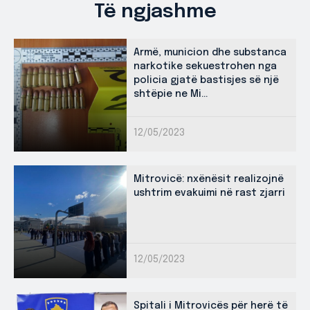
Të ngjashme
Armë, municion dhe substanca
narkotike sekuestrohen nga
policia gjatë bastisjes së një
shtëpie ne Mi...
12/05/2023
Mitrovicë: nxënësit realizojnë
ushtrim evakuimi në rast zjarri
12/05/2023
Spitali i Mitrovicës për herë të