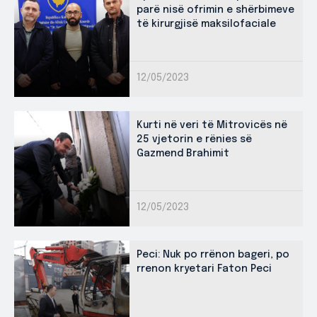
parë nisë ofrimin e shërbimeve
të kirurgjisë maksilofaciale
12/05/2023
Kurti në veri të Mitrovicës në
25 vjetorin e rënies së
Gazmend Brahimit
12/05/2023
Peci: Nuk po rrënon bageri, po
rrenon kryetari Faton Peci