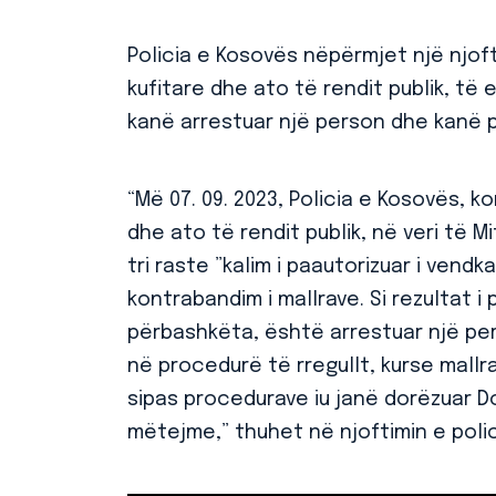
Policia e Kosovës nëpërmjet një njofti
kufitare dhe ato të rendit publik, të 
kanë arrestuar një person dhe kanë 
“Më 07. 09. 2023, Policia e Kosovës, k
dhe ato të rendit publik, në veri të M
tri raste ”kalim i paautorizuar i vendk
kontrabandim i mallrave. Si rezultat 
përbashkëta, është arrestuar një perso
në procedurë të rregullt, kurse mall
sipas procedurave iu janë dorëzuar 
mëtejme,” thuhet në njoftimin e polic