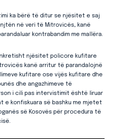
mi ka bërë të ditur se njësitet e saj
enjtën në veri të Mitrovicës, kanë
parandaluar kontrabandim me mallëra.
onkretisht njësitet policore kufitare
itrovicës kanë arritur të parandalojnë
alimeve kufitare ose vijës kufitare dhe
i punës dhe angazhimeve të
n i cili pas intervistimit është liruar
rat e konfiskuara së bashku me mjetet
Doganës së Kosovës për procedura të
isë.