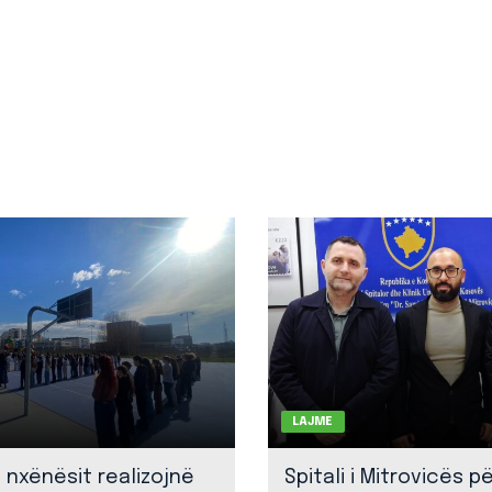
LAJME
: nxënësit realizojnë
Spitali i Mitrovicës p