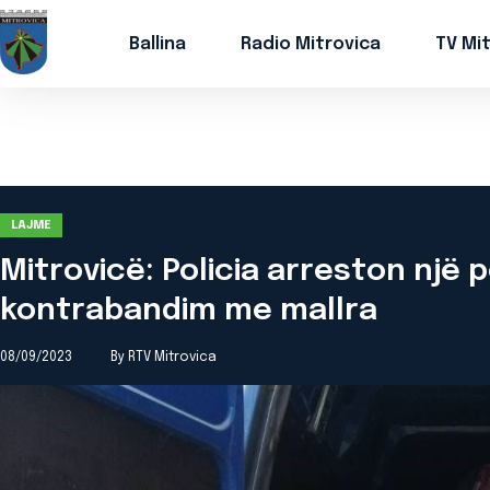
Ballina
Radio Mitrovica
TV Mi
LAJME
Mitrovicë: Policia arreston një
kontrabandim me mallra
08/09/2023
By RTV Mitrovica