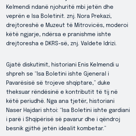
Kelmendi ndanë njohuritë mbi jetën dhe
veprën e Isa Boletinit. znj. Nora Prekazi,
drejtoreshë e Muzeut të Mitrovicës, moderoi
këtë ngjarje, ndërsa e pranishme ishte
drejtoresha e DKRS-së, znj. Valdete Idrizi.
Gjatë diskutimit, historiani Enis Kelmendi u
shpreh se “Isa Boletini ishte Gjeneral i
Pavarësisë së trojeve shqiptare,” duke
theksuar rëndësinë e kontributit të tij në
këtë periudhë. Nga ana tjetër, historiani
Naser Hajdari shtoi: “Isa Boletini ishte gardiani
i parë i Shqipërisë së pavarur dhe i qëndroj
besnik gjithë jetën idealit kombetar.”