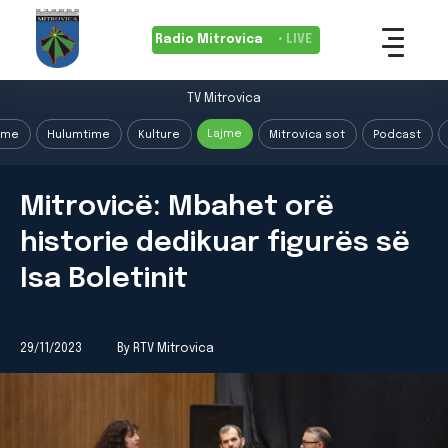
Radio Mitrovica
• LIVE
TV Mitrovica
Lajme
ime
Hulumtime
Kulture
Mitrovica sot
Podcast
Mitrovicë: Mbahet orë
historie dedikuar figurës së
Isa Boletinit
29/11/2023
By RTV Mitrovica