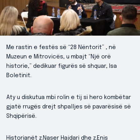
Me rastin e festës së “28 Nëntorit” , në
Muzeun e Mitrovicës, u mbajt “Një orë
historie,” dedikuar figurës së shquar, Isa
Boletinit.
Aty u diskutua mbi rolin e tij si hero kombëtar
gjatë rrugës drejt shpalljes së pavarësisë së
Shqipërisë.
Historianët z.Naser Hajdari dhe z.Enis