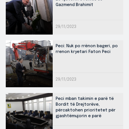
Gazmend Brahimit
29/11/2023
Peci: Nuk po rrënon bageri, po
rrenon kryetari Faton Peci
29/11/2023
Peci mban takimin e parë të
Bordit të Drejtorëve,
përcaktohen prioritetet për
gjashtëmujorin e parë