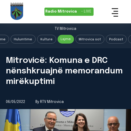
Radio Mitrovica
• LIVE
TV Mitrovica
Lajme
ime
Hulumtime
Kulture
Mitrovica sot
Podcast
Mitrovicë: Komuna e DRC
nënshkruajnë memorandum
mirëkuptimi
06/05/2022
By RTV Mitrovica