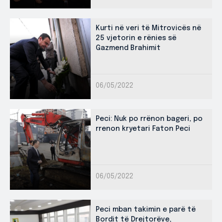
Kurti në veri të Mitrovicës në
25 vjetorin e rënies së
Gazmend Brahimit
06/05/2022
Peci: Nuk po rrënon bageri, po
rrenon kryetari Faton Peci
06/05/2022
Peci mban takimin e parë të
Bordit të Drejtorëve,