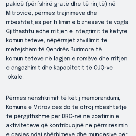
pakicë (përfshirë gratë dhe të rinjtë) në
Mitrovicë, përmes trajnimeve dhe
mbështetjes për fillimin e bizneseve të vogla.
Gjithashtu edhe rritjen e integrimit të këtyre
komuniteteve, nëpërmjet zhvillimit të
mëtejshëm të Qendrës Burimore të
komuniteteve në lagjen e romëve dhe rritjen
e angazhimit dhe kapacitetit të OJQ-ve
lokale.
Përmes nënshkrimit të këtij memorandumi,
Komuna e Mitrovicës do të ofroj mbështetje
të përgjithshme për DRC-në në zbatimin e
aktiviteteve që kontribuojnë në përmirësimin
e qasjes ndaj shërbimeve dhe mundësive për