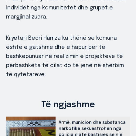
individët nga komunitetet dhe grupet e
margjinalizuara.
Kryetari Bedri Hamza ka thënë se komuna
është e gatshme dhe e hapur për të
bashkëpunuar në realizimin e projekteve të
përbashkëta të cilat do të jenë në shërbim
të qytetarëve.
Të ngjashme
Armë, municion dhe substanca
narkotike sekuestrohen nga
policia gjatë bastisjes së një