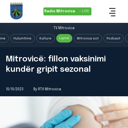
Radio Mitrovica
• LIVE
TV Mitrovica
Lajme
ime
Hulumtime
Kulture
Mitrovica sot
Podcast
Mitrovicë: fillon vaksinimi
kundër gripit sezonal
10/10/2023
By RTV Mitrovica