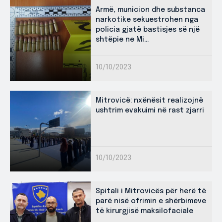
Armë, municion dhe substanca
narkotike sekuestrohen nga
policia gjatë bastisjes së një
shtëpie ne Mi...
10/10/2023
Mitrovicë: nxënësit realizojnë
ushtrim evakuimi në rast zjarri
10/10/2023
Spitali i Mitrovicës për herë të
parë nisë ofrimin e shërbimeve
të kirurgjisë maksilofaciale