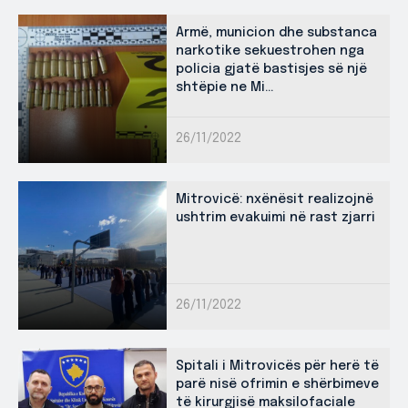
Armë, municion dhe substanca
narkotike sekuestrohen nga
policia gjatë bastisjes së një
shtëpie ne Mi...
26/11/2022
Mitrovicë: nxënësit realizojnë
ushtrim evakuimi në rast zjarri
26/11/2022
Spitali i Mitrovicës për herë të
parë nisë ofrimin e shërbimeve
të kirurgjisë maksilofaciale