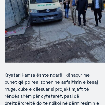
Kryetari Hamza është ndarë i kënaqur me
punët që po realizohen në asfaltimin e kësaj
rruge, duke e cilësuar si projekt mjaft të
rëndësishëm për qytetarët, pasi që
drejtpërdrejtë do të ndikoj në përmirësimin e