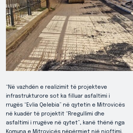
“Në vazhdën e realizimit të projekteve
infrastrukturore sot ka filluar asfaltimi i
rrugës “Evlia Qelebia” në qytetin e Mitrovicës
në kuadër të projektit “Rregullimi dhe
asfaltimi i rrugëve në qytet”, kanë thënë nga
Komuna e Mitrovicës nëpërmjet një njoftimi.