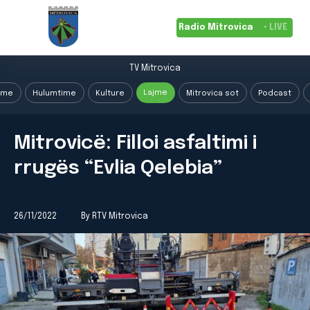
Radio Mitrovica
• LIVE
TV Mitrovica
Lajme
ime
Hulumtime
Kulture
Mitrovica sot
Podcast
Mitrovicë: Filloi asfaltimi i
rrugës “Evlia Qelebia”
26/11/2022
By RTV Mitrovica