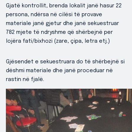
Gjatë kontrollit, brenda lokalit janë hasur 22
persona, ndërsa në cilësi të provave
materiale janë gjetur dhe janë sekuestruar
782 mjete të ndryshme që shërbejnë per
lojëra fati/bixhozi (zare, çipa, letra etj.)
Gjësendet e sekuestruara do të shërbejnë si
dëshmi materiale dhe janë proceduar në
rastin në fjalë.