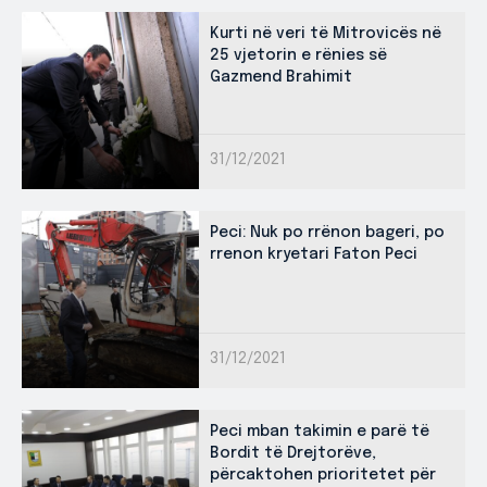
Kurti në veri të Mitrovicës në
25 vjetorin e rënies së
Gazmend Brahimit
31/12/2021
Peci: Nuk po rrënon bageri, po
rrenon kryetari Faton Peci
31/12/2021
Peci mban takimin e parë të
Bordit të Drejtorëve,
përcaktohen prioritetet për