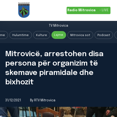
Radio Mitrovica
• LIVE
TV Mitrovica
Lajme
ime
Hulumtime
Kulture
Mitrovica sot
Podcast
Mitrovicë, arrestohen disa
persona për organizim të
skemave piramidale dhe
bixhozit
31/12/2021
By RTV Mitrovica