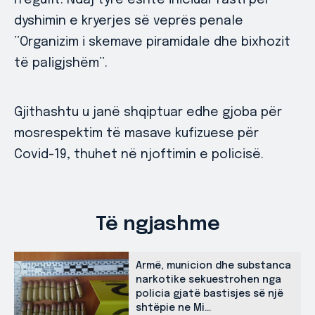
rregullt. Ndaj tyre është iniciuar rasti për
dyshimin e kryerjes së veprës penale
’’Organizim i skemave piramidale dhe bixhozit
të paligjshëm’’.
Gjithashtu u janë shqiptuar edhe gjoba për
mosrespektim të masave kufizuese për
Covid-19, thuhet në njoftimin e policisë.
Të ngjashme
Armë, municion dhe substanca
narkotike sekuestrohen nga
policia gjatë bastisjes së një
shtëpie ne Mi...