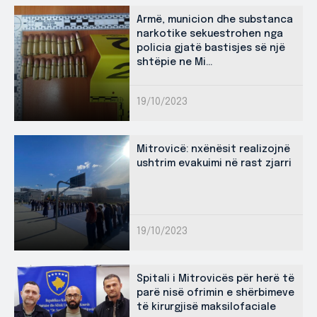
Armë, municion dhe substanca
narkotike sekuestrohen nga
policia gjatë bastisjes së një
shtëpie ne Mi...
19/10/2023
Mitrovicë: nxënësit realizojnë
ushtrim evakuimi në rast zjarri
19/10/2023
Spitali i Mitrovicës për herë të
parë nisë ofrimin e shërbimeve
të kirurgjisë maksilofaciale