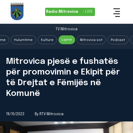
Radio Mitrovica
• LIVE
TV Mitrovica
Lajme
ime
Hulumtime
Kulture
Mitrovica sot
Podcast
Mitrovica pjesë e fushatës
për promovimin e Ekipit për
të Drejtat e Fëmijës në
Komunë
19/10/2023
By RTV Mitrovica