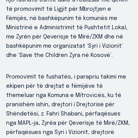
Kjo fushatë është duke u realizuar me qëllim
të promovimit të Ligjit për Mbrojtjen e
Fëmijës, në bashkëpunim të komunës me
Ministrinë e Administrimit të Pushtetit Lokal,
me Zyrën për Qeverisje të Mirë/ZKM dhe në
bashkëpunim me organizatat ‘Syri i Vizionit’
dhe ‘Save the Children Zyra në Kosovë’.
Promovimit të fushatës, i parapriu takimi me
ekipen për të drejtat e fëmijëve të
themeluar nga Komuna e Mitrovicës, ku të
pranishëm ishin, drejtori i Drejtorisë për
Shëndetësi, z. Fahri Shabani, përfaqësues
nga MAPL-ja, Zyrëa për Qeverisje të Mirë/ZKM,
përfaqësues nga Syri i Vizionit, drejtorë