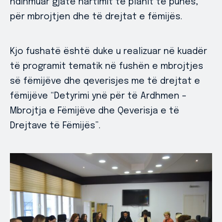
ndihmuar gjatë hartimit të planit të punës,
për mbrojtjen dhe të drejtat e fëmijës.
Kjo fushatë është duke u realizuar në kuadër
të programit tematik në fushën e mbrojtjes
së fëmijëve dhe qeverisjes me të drejtat e
fëmijëve “Detyrimi ynë për të Ardhmen –
Mbrojtja e Fëmijëve dhe Qeverisja e të
Drejtave të Fëmijës”.