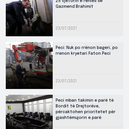
25 vjetorin e rënies së
Gazmend Brahimit
23/07/2021
Peci: Nuk po rrënon bageri, po
rrenon kryetari Faton Peci
23/07/2021
Peci mban takimin e parë të
Bordit të Drejtorëve,
përcaktohen prioritetet për
gjashtëmujorin e parë