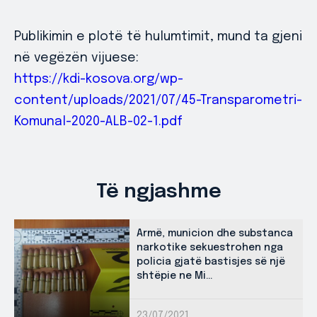
Publikimin e plotë të hulumtimit, mund ta gjeni
në vegëzën vijuese:
https://kdi-kosova.org/wp-
content/uploads/2021/07/45-Transparometri-
Komunal-2020-ALB-02-1.pdf
Të ngjashme
Armë, municion dhe substanca
narkotike sekuestrohen nga
policia gjatë bastisjes së një
shtëpie ne Mi...
23/07/2021