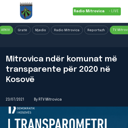
Radio Mitrovica
• LIVE
ARKIV
TV Mitrov
Gratë
Mjedis
Radio Mitrovica
Reportazh
Mitrovica ndër komunat më
transparente për 2020 në
Kosovë
23/07/2021
By RTV Mitrovica