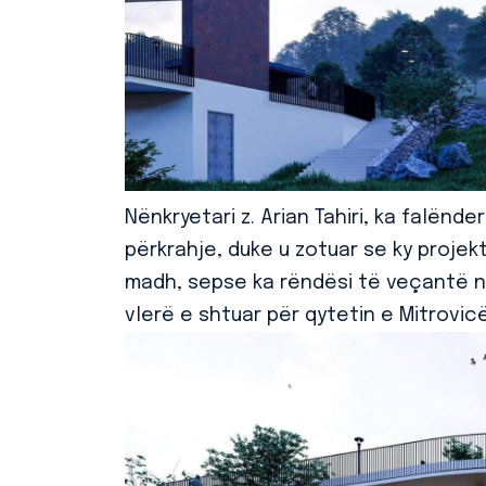
Nënkryetari z. Arian Tahiri, ka falënde
përkrahje, duke u zotuar se ky projek
madh, sepse ka rëndësi të veçantë në
vlerë e shtuar për qytetin e Mitrovic