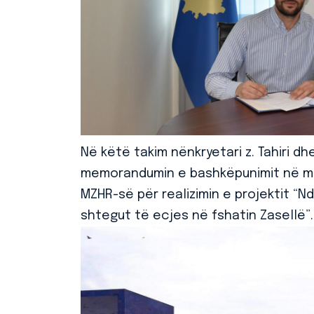
Në këtë takim nënkryetari z. Tahiri dh
memorandumin e bashkëpunimit në m
MZHR-së për realizimin e projektit “Nd
shtegut të ecjes në fshatin Zasellë”.