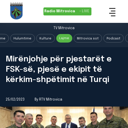
Radio Mitrovica
• LIVE
TV Mitrovica
Lajme
ime
Hulumtime
Kulture
Mitrovica sot
Podcast
Mirënjohje për pjestarët e
FSK-së, pjesë e ekipit të
kërkim-shpëtimit në Turqi
25/02/2023
By RTV Mitrovica