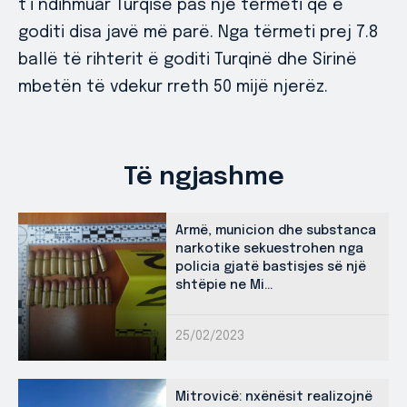
t’i ndihmuar Turqisë pas një tërmeti që e
goditi disa javë më parë. Nga tërmeti prej 7.8
ballë të rihterit ë goditi Turqinë dhe Sirinë
mbetën të vdekur rreth 50 mijë njerëz.
Të ngjashme
Armë, municion dhe substanca
narkotike sekuestrohen nga
policia gjatë bastisjes së një
shtëpie ne Mi...
25/02/2023
Mitrovicë: nxënësit realizojnë