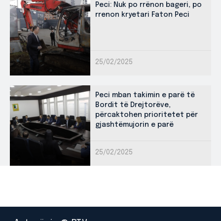
Peci: Nuk po rrënon bageri, po
rrenon kryetari Faton Peci
25/02/2025
Peci mban takimin e parë të
Bordit të Drejtorëve,
përcaktohen prioritetet për
gjashtëmujorin e parë
25/02/2025