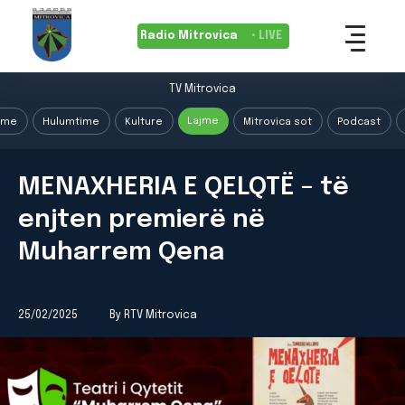
Radio Mitrovica
• LIVE
TV Mitrovica
Lajme
ime
Hulumtime
Kulture
Mitrovica sot
Podcast
MENAXHERIA E QELQTË – të
enjten premierë në
Muharrem Qena
25/02/2025
By RTV Mitrovica