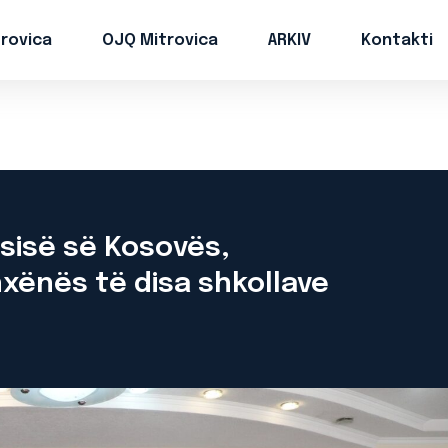
trovica
OJQ Mitrovica
ARKIV
Kontakti
ësisë së Kosovës,
xënës të disa shkollave