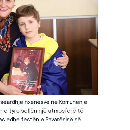
 mirëseardhje nxënësve në Komunën e
n e tyre sollën një atmosferë të
pas edhe festën e Pavarësisë së