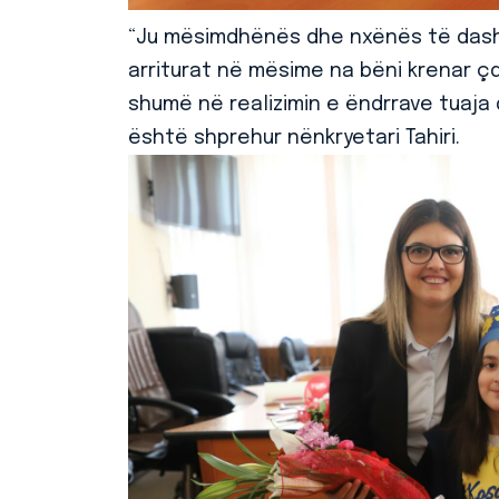
“Ju mësimdhënës dhe nxënës të dashu
arriturat në mësime na bëni krenar çdo
shumë në realizimin e ëndrrave tuaja d
është shprehur nënkryetari Tahiri.