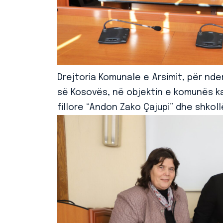
Drejtoria Komunale e Arsimit, për nder
së Kosovës, në objektin e komunës ka
fillore “Andon Zako Çajupi” dhe shkollë