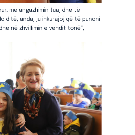
r, me angazhimin tuaj dhe të
 ditë, andaj ju inkurajoj që të punoni
he në zhvillimin e vendit tonë”,