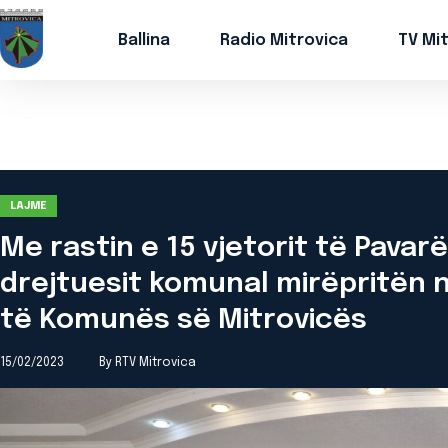
Ballina
Radio Mitrovica
TV Mi
LAJME
Me rastin e 15 vjetorit të Pavar
drejtuesit komunal mirëpritën n
të Komunës së Mitrovicës
15/02/2023
By RTV Mitrovica