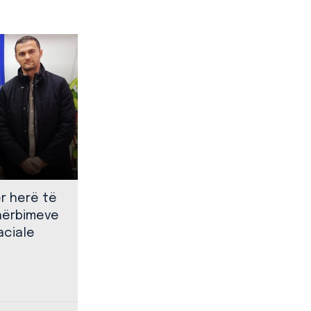
ër herë të
shërbimeve
aciale