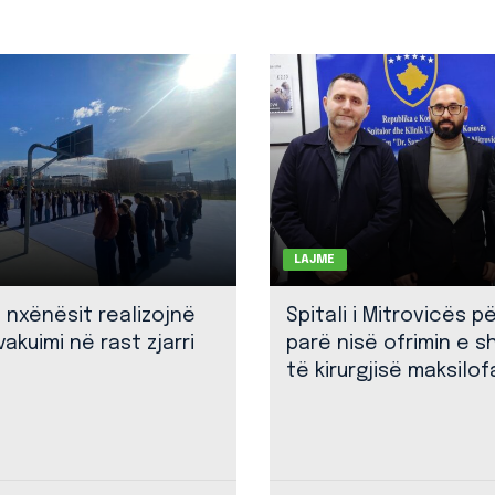
LAJME
: nxënësit realizojnë
Spitali i Mitrovicës p
akuimi në rast zjarri
parë nisë ofrimin e 
të kirurgjisë maksilof