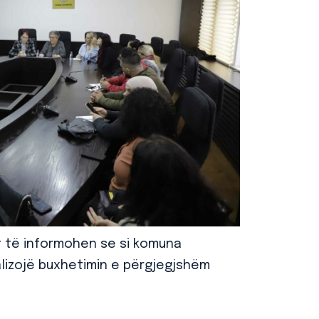
mit të informohen se si komuna
alizojë buxhetimin e përgjegjshëm