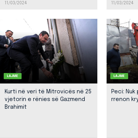
11/03/2024
11/03/2024
LAJME
LAJME
Kurti në veri të Mitrovicës në 25
Peci: Nuk
vjetorin e rënies së Gazmend
rrenon kr
Brahimit