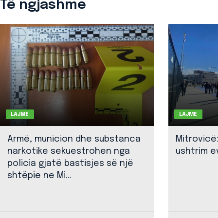
Të ngjashme
LAJME
LAJME
Armë, municion dhe substanca
Mitrovicë
narkotike sekuestrohen nga
ushtrim ev
policia gjatë bastisjes së një
shtëpie ne Mi...