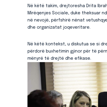
Në këtë takim, drejtoresha Drita Ibra
Mirëqenjes Sociale, duke theksuar nd
në nevojë, përfshirë nënat vetushqye
dhe organizatat joqeveritare.
Në këtë kontekst, u diskutua se si d
përdorë buxhetimin gjinor për të për
mënyrë të drejtë dhe efikase.