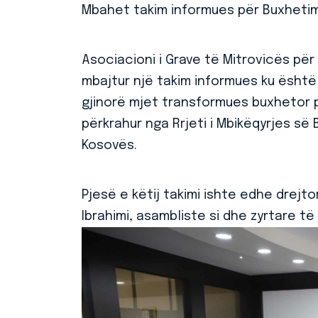
Mbahet takim informues për Buxhetim
Asociacioni i Grave të Mitrovicës për
mbajtur një takim informues ku është
gjinorë mjet transformues buxhetor p
përkrahur nga Rrjeti i Mbikëqyrjes së 
Kosovës.
Pjesë e këtij takimi ishte edhe drejto
Ibrahimi, asambliste si dhe zyrtare t