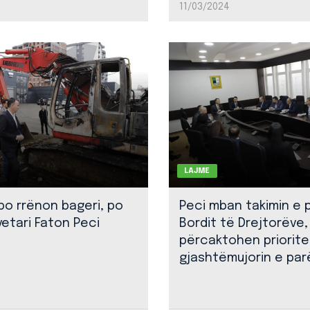
11/03/2024
LAJME
 po rrënon bageri, po
Peci mban takimin e 
yetari Faton Peci
Bordit të Drejtorëve,
përcaktohen priorite
gjashtëmujorin e par