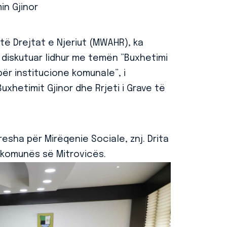
in Gjinor
 të Drejtat e Njeriut (MWAHR), ka
 diskutuar lidhur me temën ”Buxhetimi
ër institucione komunale”, i
Buxhetimit Gjinor dhe Rrjeti i Grave të
resha për Mirëqenie Sociale, znj. Drita
ë komunës së Mitrovicës.