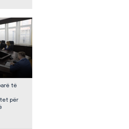
parë të
tet për
ë