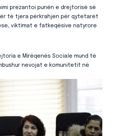
himi prezantoi punën e drejtorisë së
ër të tjera përkrahjen për qytetarët
se, viktimat e fatkeqësive natyrore
rejtoria e Mirëqenës Sociale mund të
mbushur nevojat e komunitetit në