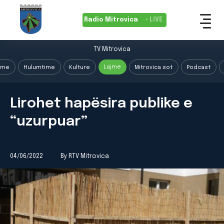
Radio Mitrovica
• LIVE
TV Mitrovica
Lajme
ime
Hulumtime
Kulture
Mitrovica sot
Podcast
Lirohet hapësira publike e
“uzurpuar”
04/06/2022
By RTV Mitrovica