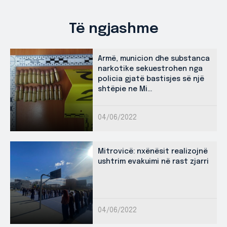
Të ngjashme
Armë, municion dhe substanca
narkotike sekuestrohen nga
policia gjatë bastisjes së një
shtëpie ne Mi...
04/06/2022
Mitrovicë: nxënësit realizojnë
ushtrim evakuimi në rast zjarri
04/06/2022