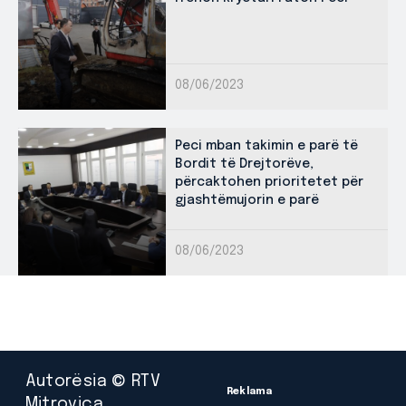
08/06/2023
Peci mban takimin e parë të
Bordit të Drejtorëve,
përcaktohen prioritetet për
gjashtëmujorin e parë
08/06/2023
Autorësia © RTV
Reklama
Mitrovica.