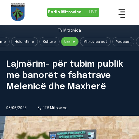
Radio Mitrovica
• LIVE
TV Mitrovica
Lajme
ime
Hulumtime
Kulture
Mitrovica sot
Podcast
Lajmërim- për tubim publik
me banorët e fshatrave
Melenicë dhe Maxherë
08/06/2023
By RTV Mitrovica