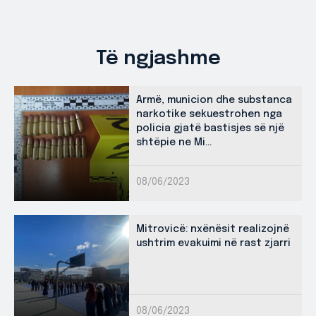
Të ngjashme
Armë, municion dhe substanca
narkotike sekuestrohen nga
policia gjatë bastisjes së një
shtëpie ne Mi...
08/06/2023
Mitrovicë: nxënësit realizojnë
ushtrim evakuimi në rast zjarri
08/06/2023