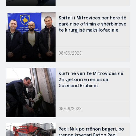
Spitali i Mitrovicës për herë të
parë nisë ofrimin e shërbimeve
të kirurgjisë maksilofaciale
08/06/2023
Kurti në veri të Mitrovicës në
25 vjetorin e rënies së
Gazmend Brahimit
08/06/2023
Peci: Nuk po rrënon bageri, po
rrenon kryetari Faton Peci