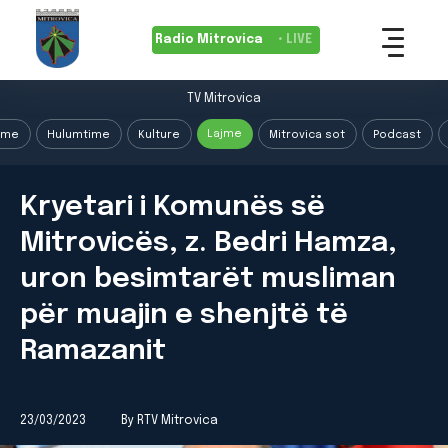
Radio Mitrovica
• LIVE
TV Mitrovica
Lajme
ime
Hulumtime
Kulture
Mitrovica sot
Podcast
Kryetari i Komunës së
Mitrovicës, z. Bedri Hamza,
uron besimtarët musliman
për muajin e shenjtë të
Ramazanit
23/03/2023
By RTV Mitrovica