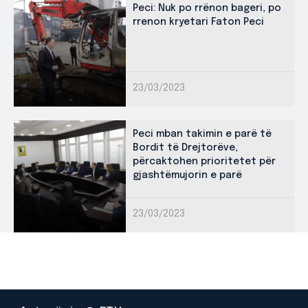
Peci: Nuk po rrënon bageri, po
rrenon kryetari Faton Peci
23/03/2023
Peci mban takimin e parë të
Bordit të Drejtorëve,
përcaktohen prioritetet për
gjashtëmujorin e parë
23/03/2023