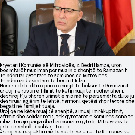
Kryetari i Komunës së Mitrovicës, z. Bedri Hamza, uron
besimtarët musliman për muajin e shenjtë të Ramazanit
Të nderuar qytetarë të Komunës së Mitrovicës,
Të nderuar besimtarë të besimit Islam,
Nesër është dita e parë e muajit të bekuar të Ramazanit,
andaj me rastin e fillimit të këtij muaji të madhërishëm,
dëshiroj t’ju shpreh urimet e mia më të përzemërta duke ju
dëshiruar agjërim të lehtë, harmoni, qetësi shpirtërore dhe
begati në familjet tuaja.
Uroj që në këtë muaj të shenjtë, si muaj i mirëkuptimit,
afrimit dhe solidaritetit, tek qytetarët e komunës sonë të
mbizotërojë paqja dhe harmonia, e qyteti i Mitrovicës të
jetë shembull i bashkëjetesës.
Andaj, me respektin më të madh, në emër të Komunës së