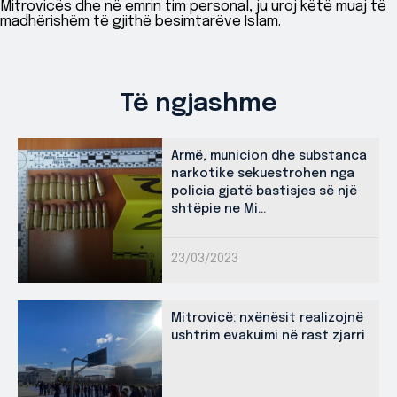
Mitrovicës dhe në emrin tim personal, ju uroj këtë muaj të
madhërishëm të gjithë besimtarëve Islam.
Të ngjashme
Armë, municion dhe substanca
narkotike sekuestrohen nga
policia gjatë bastisjes së një
shtëpie ne Mi...
23/03/2023
Mitrovicë: nxënësit realizojnë
ushtrim evakuimi në rast zjarri