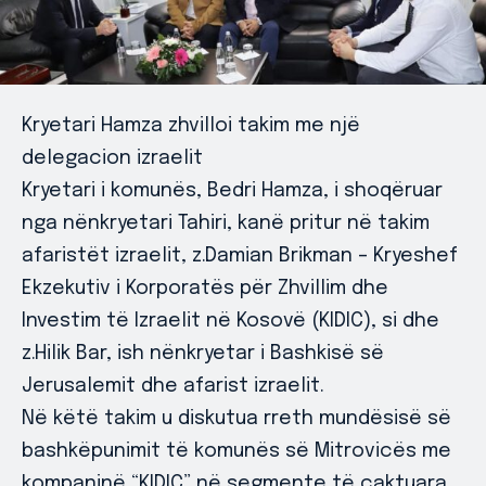
Kryetari Hamza zhvilloi takim me një
delegacion izraelit
Kryetari i komunës, Bedri Hamza, i shoqëruar
nga nënkryetari Tahiri, kanë pritur në takim
afaristët izraelit, z.Damian Brikman – Kryeshef
Ekzekutiv i Korporatës për Zhvillim dhe
Investim të Izraelit në Kosovë (KIDIC), si dhe
z.Hilik Bar, ish nënkryetar i Bashkisë së
Jerusalemit dhe afarist izraelit.
Në këtë takim u diskutua rreth mundësisë së
bashkëpunimit të komunës së Mitrovicës me
kompaninë “KIDIC” në segmente të caktuara