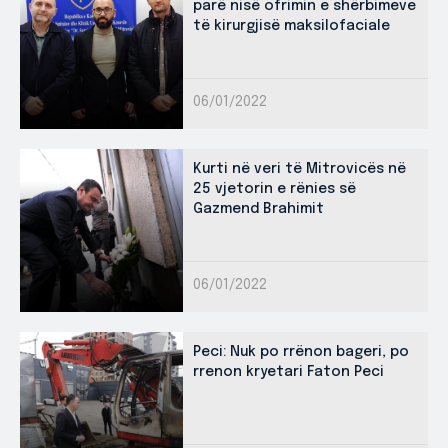
parë nisë ofrimin e shërbimeve
të kirurgjisë maksilofaciale
06/01/2022
Kurti në veri të Mitrovicës në
25 vjetorin e rënies së
Gazmend Brahimit
06/01/2022
Peci: Nuk po rrënon bageri, po
rrenon kryetari Faton Peci