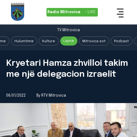
Radio Mitrovica
• LIVE
TV Mitrovica
Lajme
ime
Hulumtime
Kulture
Mitrovica sot
Podcast
Kryetari Hamza zhvilloi takim
me një delegacion izraelit
06/01/2022
By RTV Mitrovica