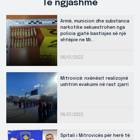
Të ngjashme
Armë, municion dhe substanca
narkotike sekuestrohen nga
policia gjatë bastisjes së një
shtëpie ne Mi...
06/01/2022
Mitrovicë: nxënësit realizojnë
ushtrim evakuimi në rast zjarri
06/01/2022
Spitali i Mitrovicës për herë të