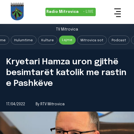
Radio Mitrovica
• LIVE
TV Mitrovica
Lajme
ime
Hulumtime
Kulture
Mitrovica sot
Podcast
Kryetari Hamza uron gjithë
besimtarët katolik me rastin
e Pashkëve
17/04/2022
By RTV Mitrovica