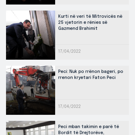
Kurti në veri të Mitrovicës në
25 vjetorin e rënies së
Gazmend Brahimit
17/04/2022
Peci: Nuk po rrënon bageri, po
rrenon kryetari Faton Peci
17/04/2022
Peci mban takimin e parë të
Bordit të Drejtorëve,