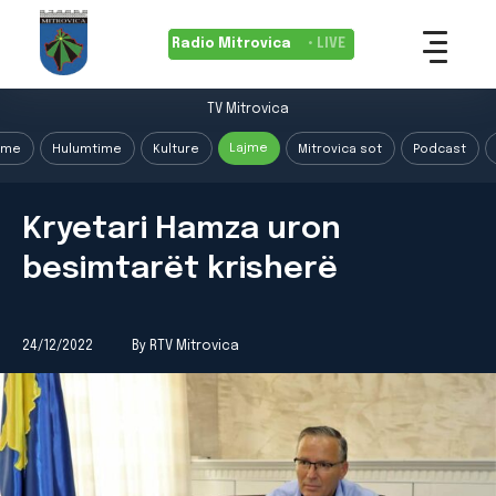
Radio Mitrovica
• LIVE
TV Mitrovica
Lajme
ime
Hulumtime
Kulture
Mitrovica sot
Podcast
Kryetari Hamza uron
besimtarët krisherë
24/12/2022
By RTV Mitrovica