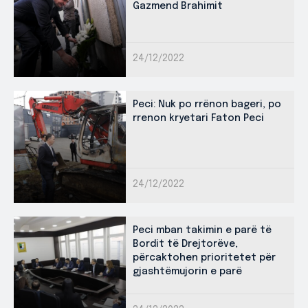
Gazmend Brahimit
24/12/2022
Peci: Nuk po rrënon bageri, po
rrenon kryetari Faton Peci
24/12/2022
Peci mban takimin e parë të
Bordit të Drejtorëve,
përcaktohen prioritetet për
gjashtëmujorin e parë