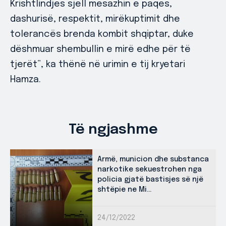
Krishtlindjes sjell mesazhin e paqes,
dashurisë, respektit, mirëkuptimit dhe
tolerancës brenda kombit shqiptar, duke
dëshmuar shembullin e mirë edhe për të
tjerët”, ka thënë në urimin e tij kryetari
Hamza.
Të ngjashme
Armë, municion dhe substanca
narkotike sekuestrohen nga
policia gjatë bastisjes së një
shtëpie ne Mi...
24/12/2022