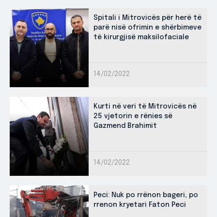
Spitali i Mitrovicës për herë të
parë nisë ofrimin e shërbimeve
të kirurgjisë maksilofaciale
14/02/2022
Kurti në veri të Mitrovicës në
25 vjetorin e rënies së
Gazmend Brahimit
14/02/2022
Peci: Nuk po rrënon bageri, po
rrenon kryetari Faton Peci