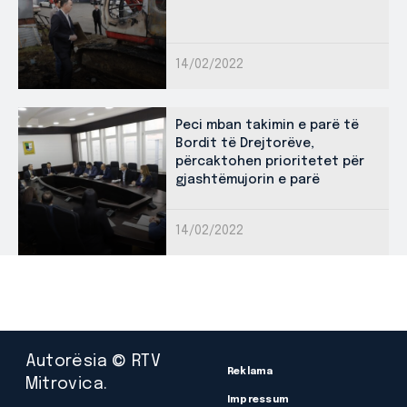
14/02/2022
Peci mban takimin e parë të
Bordit të Drejtorëve,
përcaktohen prioritetet për
gjashtëmujorin e parë
14/02/2022
Autorësia © RTV
Reklama
Mitrovica.
Impressum