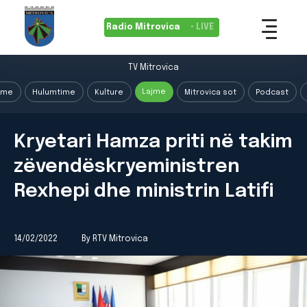
Radio Mitrovica
• LIVE
TV Mitrovica
Lajme
ime
Hulumtime
Kulture
Mitrovica sot
Podcast
Kryetari Hamza priti në takim
zëvendëskryeministren
Rexhepi dhe ministrin Latifi
14/02/2022
By RTV Mitrovica