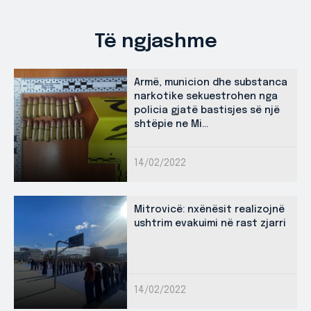
Të ngjashme
Armë, municion dhe substanca
narkotike sekuestrohen nga
policia gjatë bastisjes së një
shtëpie ne Mi...
14/02/2022
Mitrovicë: nxënësit realizojnë
ushtrim evakuimi në rast zjarri
14/02/2022