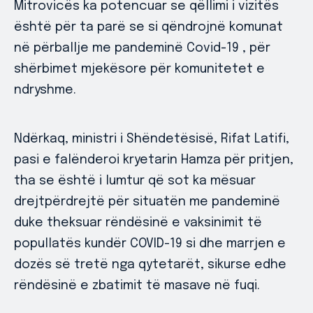
Mitrovicës ka potencuar se qëllimi i vizitës
është për ta parë se si qëndrojnë komunat
në përballje me pandeminë Covid-19 , për
shërbimet mjekësore për komunitetet e
ndryshme.
Ndërkaq, ministri i Shëndetësisë, Rifat Latifi,
pasi e falënderoi kryetarin Hamza për pritjen,
tha se është i lumtur që sot ka mësuar
drejtpërdrejtë për situatën me pandeminë
duke theksuar rëndësinë e vaksinimit të
popullatës kundër COVID-19 si dhe marrjen e
dozës së tretë nga qytetarët, sikurse edhe
rëndësinë e zbatimit të masave në fuqi.