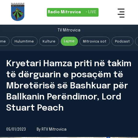
Radio Mitrovica
• LIVE
TV Mitrovica
Lajme
ime
Hulumtime
Kulture
Mitrovica sot
Podcast
Kryetari Hamza priti në takim
të dërguarin e posaçëm të
Mbretërisë së Bashkuar për
Ballkanin Perëndimor, Lord
Stuart Peach
05/01/2023
By RTV Mitrovica