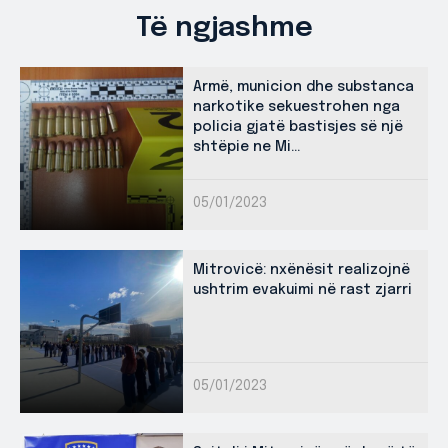
Të ngjashme
Armë, municion dhe substanca
narkotike sekuestrohen nga
policia gjatë bastisjes së një
shtëpie ne Mi...
05/01/2023
Mitrovicë: nxënësit realizojnë
ushtrim evakuimi në rast zjarri
05/01/2023