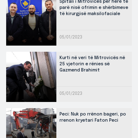
Spitali i Mitrovicës për herë të
parë nisë ofrimin e shërbimeve
të kirurgjisë maksilofaciale
05/01/2023
Kurti në veri të Mitrovicës në
25 vjetorin e rënies së
Gazmend Brahimit
05/01/2023
Peci: Nuk po rrënon bageri, po
rrenon kryetari Faton Peci