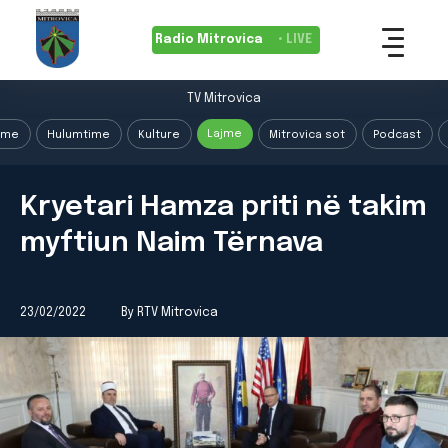
Radio Mitrovica
• LIVE
TV Mitrovica
Lajme
ime
Hulumtime
Kulture
Mitrovica sot
Podcast
Kryetari Hamza priti në takim
myftiun Naim Tërnava
23/02/2022
By RTV Mitrovica