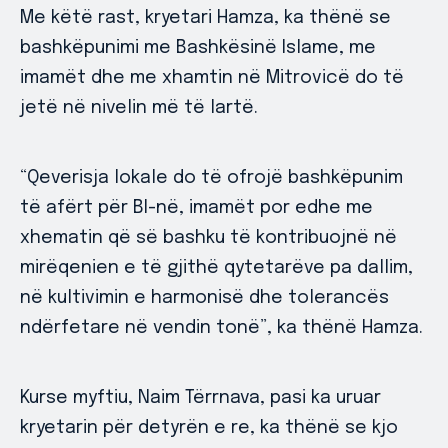
Me këtë rast, kryetari Hamza, ka thënë se
bashkëpunimi me Bashkësinë Islame, me
imamët dhe me xhamtin në Mitrovicë do të
jetë në nivelin më të lartë.
“Qeverisja lokale do të ofrojë bashkëpunim
të afërt për BI-në, imamët por edhe me
xhematin që së bashku të kontribuojnë në
mirëqenien e të gjithë qytetarëve pa dallim,
në kultivimin e harmonisë dhe tolerancës
ndërfetare në vendin tonë”, ka thënë Hamza.
Kurse myftiu, Naim Tërrnava, pasi ka uruar
kryetarin për detyrën e re, ka thënë se kjo