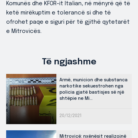
Komunës dhe KFOR-it Italian, në mënyrë që të
ketë mirëkuptim e tolerancë si dhe të
ofrohet paqe e siguri për të gjithë qytetarët
e Mitrovicës.
Të ngjashme
Armë, municion dhe substanca
narkotike sekuestrohen nga
policia gjatë bastisjes së një
shtëpie ne Mi...
20/12/2021
Mitrovicë: nxënësit realizojnë