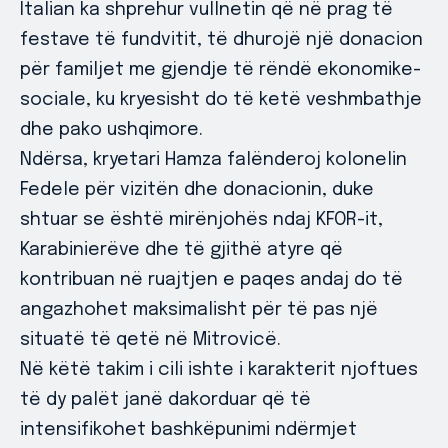
Italian ka shprehur vullnetin që në prag të
festave të fundvitit, të dhurojë një donacion
për familjet me gjendje të rëndë ekonomike-
sociale, ku kryesisht do të ketë veshmbathje
dhe pako ushqimore.
Ndërsa, kryetari Hamza falënderoj kolonelin
Fedele për vizitën dhe donacionin, duke
shtuar se është mirënjohës ndaj KFOR-it,
Karabinierëve dhe të gjithë atyre që
kontribuan në ruajtjen e paqes andaj do të
angazhohet maksimalisht për të pas një
situatë të qetë në Mitrovicë.
Në këtë takim i cili ishte i karakterit njoftues
të dy palët janë dakorduar që të
intensifikohet bashkëpunimi ndërmjet