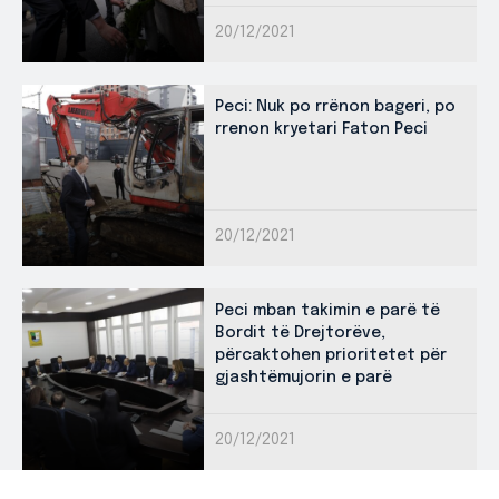
20/12/2021
Peci: Nuk po rrënon bageri, po
rrenon kryetari Faton Peci
20/12/2021
Peci mban takimin e parë të
Bordit të Drejtorëve,
përcaktohen prioritetet për
gjashtëmujorin e parë
20/12/2021