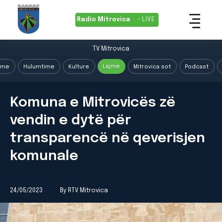
Radio Mitrovica
• LIVE
TV Mitrovica
Lajme
ime
Hulumtime
Kulture
Mitrovica sot
Podcast
Komuna e Mitrovicës zë
vendin e dytë për
transparencë në qeverisjen
komunale
24/05/2023
By RTV Mitrovica