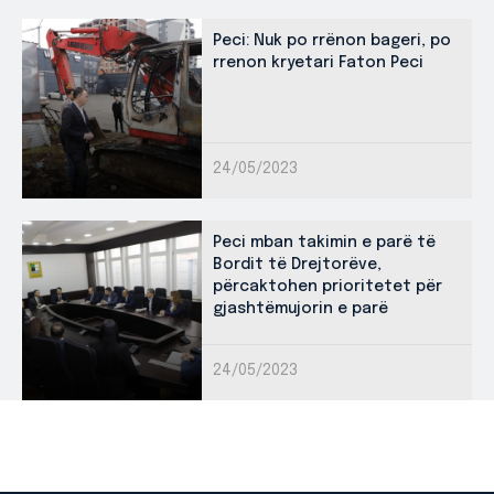
Peci: Nuk po rrënon bageri, po
rrenon kryetari Faton Peci
24/05/2023
Peci mban takimin e parë të
Bordit të Drejtorëve,
përcaktohen prioritetet për
gjashtëmujorin e parë
24/05/2023