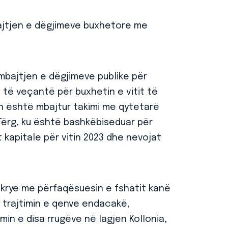
jtjen e dëgjimeve buxhetore me
bajtjen e dëgjimeve publike për
 të veçantë për buxhetin e vitit të
n është mbajtur takimi me qytetarë
 Tërg, ku është bashkëbiseduar për
 kapitale për vitin 2023 dhe nevojat
ë krye me përfaqësuesin e fshatit kanë
e trajtimin e qenve endacakë,
min e disa rrugëve në lagjen Kollonia,