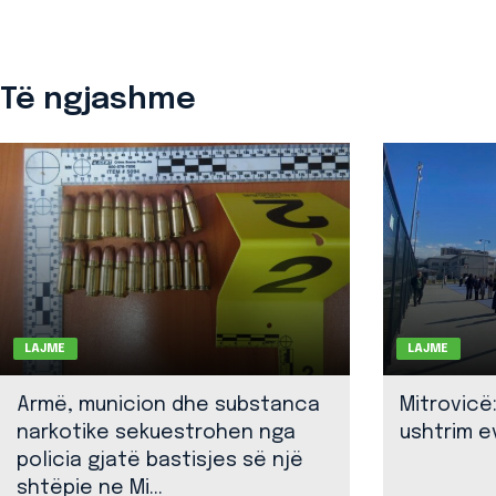
Të ngjashme
LAJME
LAJME
Armë, municion dhe substanca
Mitrovicë
narkotike sekuestrohen nga
ushtrim ev
policia gjatë bastisjes së një
shtëpie ne Mi...