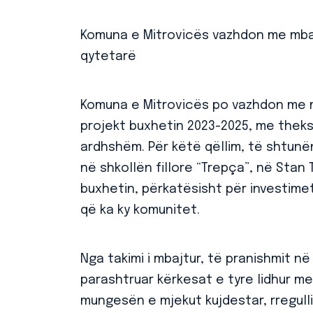
Komuna e Mitrovicës vazhdon me mba
qytetarë
Komuna e Mitrovicës po vazhdon me m
projekt buxhetin 2023-2025, me theks
ardhshëm. Për këtë qëllim, të shtunë
në shkollën fillore “Trepça”, në Stan
buxhetin, përkatësisht për investimet
që ka ky komunitet.
Nga takimi i mbajtur, të pranishmit n
parashtruar kërkesat e tyre lidhur m
mungesën e mjekut kujdestar, rregulli