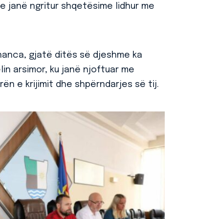
he janë ngritur shqetësime lidhur me
inanca, gjatë ditës së djeshme ka
in arsimor, ku janë njoftuar me
ën e krijimit dhe shpërndarjes së tij.