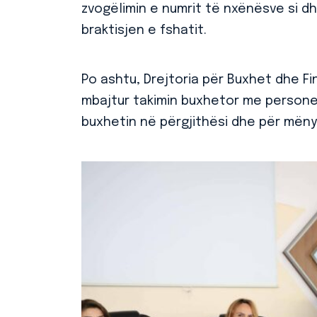
zvogëlimin e numrit të nxënësve si d
braktisjen e fshatit.
Po ashtu, Drejtoria për Buxhet dhe F
mbajtur takimin buxhetor me personel
buxhetin në përgjithësi dhe për mënyr