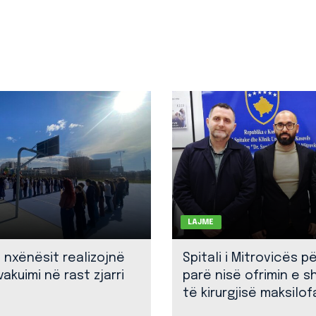
LAJME
: nxënësit realizojnë
Spitali i Mitrovicës p
akuimi në rast zjarri
parë nisë ofrimin e 
të kirurgjisë maksilof