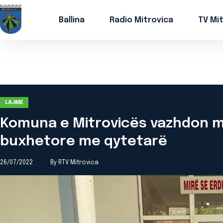
Ballina
Radio Mitrovica
TV Mi
LAJME
Komuna e Mitrovicës vazhdon m
buxhetore me qytetarë
26/07/2022
By RTV Mitrovica