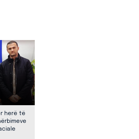
ër herë të
shërbimeve
aciale