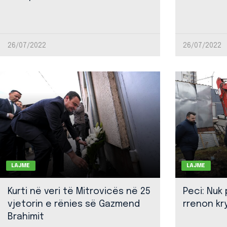
26/07/2022
26/07/2022
LAJME
LAJME
Kurti në veri të Mitrovicës në 25
Peci: Nuk
vjetorin e rënies së Gazmend
rrenon kr
Brahimit