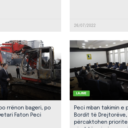
26/07/2022
LAJME
 po rrënon bageri, po
Peci mban takimin e 
yetari Faton Peci
Bordit të Drejtorëve,
përcaktohen priorite