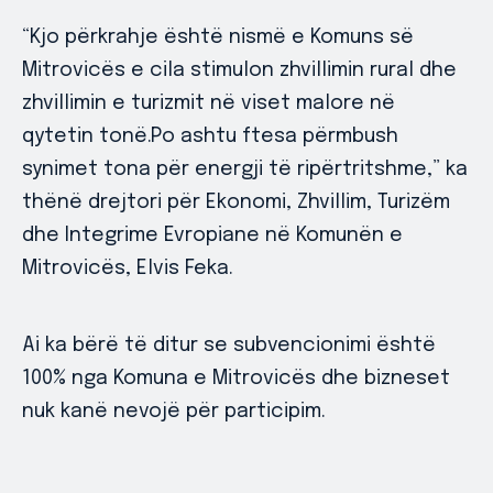
“Kjo përkrahje është nismë e Komuns së
Mitrovicës e cila stimulon zhvillimin rural dhe
zhvillimin e turizmit në viset malore në
qytetin tonë.Po ashtu ftesa përmbush
synimet tona për energji të ripërtritshme,” ka
thënë drejtori për Ekonomi, Zhvillim, Turizëm
dhe Integrime Evropiane në Komunën e
Mitrovicës, Elvis Feka.
Ai ka bërë të ditur se subvencionimi është
100% nga Komuna e Mitrovicës dhe bizneset
nuk kanë nevojë për participim.