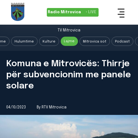
Radio Mitrovica
• LIVE
TV Mitrovica
Lajme
ime
Hulumtime
Kulture
Mitrovica sot
Podcast
Komuna e Mitrovicës: Thirrje
për subvencionim me panele
solare
04/10/2023
By RTV Mitrovica