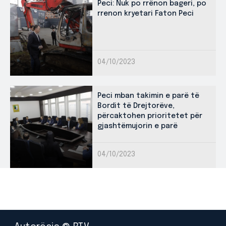
Peci: Nuk po rrënon bageri, po
rrenon kryetari Faton Peci
04/10/2023
Peci mban takimin e parë të
Bordit të Drejtorëve,
përcaktohen prioritetet për
gjashtëmujorin e parë
04/10/2023