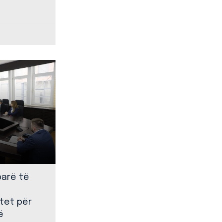
parë të
tet për
ë