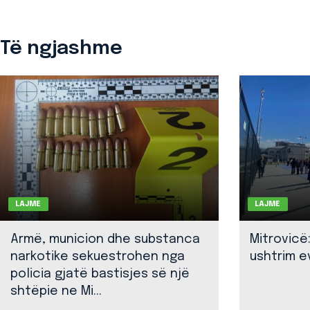
Të ngjashme
LAJME
LAJME
Armë, municion dhe substanca
Mitrovicë
narkotike sekuestrohen nga
ushtrim ev
policia gjatë bastisjes së një
shtëpie ne Mi...