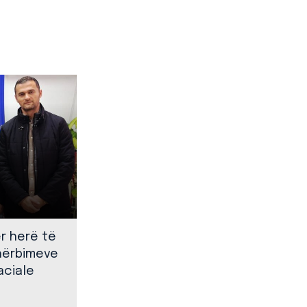
ër herë të
shërbimeve
aciale