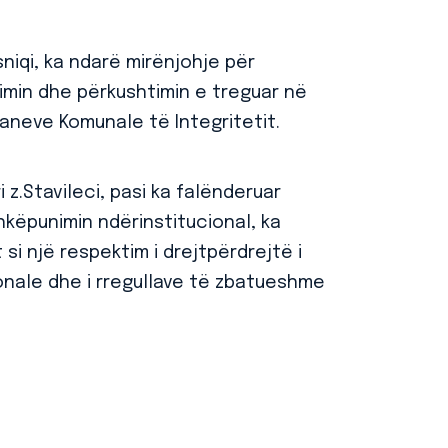
sniqi, ka ndarë mirënjohje për
min dhe përkushtimin e treguar në
laneve Komunale të Integritetit.
 z.Stavileci, pasi ka falënderuar
shkëpunimin ndërinstitucional, ka
 si një respektim i drejtpërdrejtë i
onale dhe i rregullave të zbatueshme