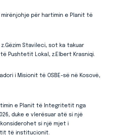
irënjohje për hartimin e Planit të
 z.Gëzim Stavileci, sot ka takuar
të Pushtetit Lokal, z.Elbert Krasniqi.
adori i Misionit të OSBE-së në Kosovë,
imin e Planit të Integritetit nga
26, duke e vlerësuar atë si një
konsiderohet si një mjet i
it të institucionit.