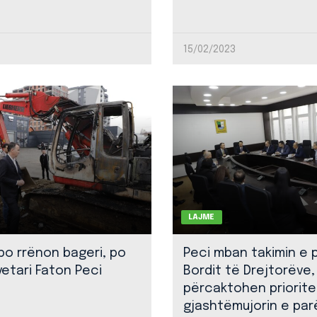
15/02/2023
LAJME
 po rrënon bageri, po
Peci mban takimin e 
yetari Faton Peci
Bordit të Drejtorëve,
përcaktohen priorite
gjashtëmujorin e par