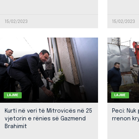
15/02/2023
15/02/2023
LAJME
LAJME
Kurti në veri të Mitrovicës në 25
Peci: Nuk
vjetorin e rënies së Gazmend
rrenon kr
Brahimit