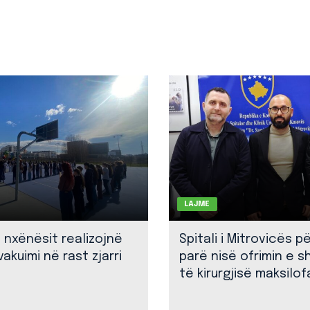
LAJME
: nxënësit realizojnë
Spitali i Mitrovicës p
akuimi në rast zjarri
parë nisë ofrimin e 
të kirurgjisë maksilof