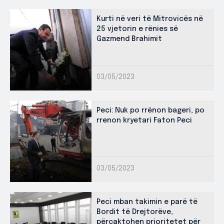
Kurti në veri të Mitrovicës në
25 vjetorin e rënies së
Gazmend Brahimit
03/05/2023
Peci: Nuk po rrënon bageri, po
rrenon kryetari Faton Peci
03/05/2023
Peci mban takimin e parë të
Bordit të Drejtorëve,
përcaktohen prioritetet për