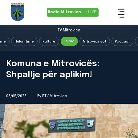
Radio Mitrovica
• LIVE
TV Mitrovica
Lajme
ime
Hulumtime
Kulture
Mitrovica sot
Podcast
Komuna e Mitrovicës:
Shpallje për aplikim!
03/05/2023
By RTV Mitrovica