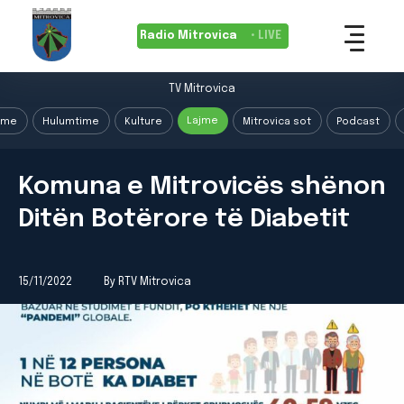
Radio Mitrovica
• LIVE
TV Mitrovica
Lajme
ime
Hulumtime
Kulture
Mitrovica sot
Podcast
Komuna e Mitrovicës shënon
Ditën Botërore të Diabetit
15/11/2022
By RTV Mitrovica