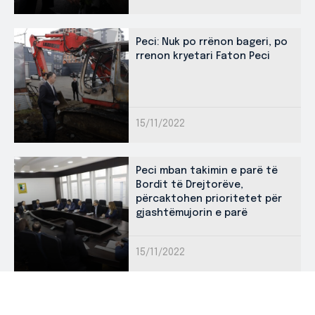
Peci: Nuk po rrënon bageri, po
rrenon kryetari Faton Peci
15/11/2022
Peci mban takimin e parë të
Bordit të Drejtorëve,
përcaktohen prioritetet për
gjashtëmujorin e parë
15/11/2022