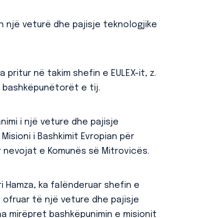
një veturë dhe pajisje teknologjike
 pritur në takim shefin e EULEX-it, z.
 bashkëpunëtorët e tij.
animi i një veture dhe pajisje
Misioni i Bashkimit Evropian për
ër nevojat e Komunës së Mitrovicës.
ri Hamza, ka falënderuar shefin e
 ofruar të një veture dhe pajisje
a mirëpret bashkëpunimin e misionit