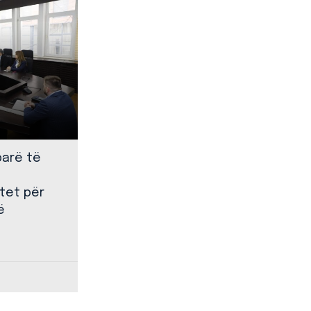
parë të
tet për
ë