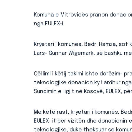
Komuna e Mitrovicës pranon donacion 
nga EULEX-i
Kryetari i komunës, Bedri Hamza, sot ka
Lars- Gunnar Wigemark, së bashku me
Qëllimi i këtij takimi ishte dorëzim- pr
teknologjike donacion ky i ardhur nga 
Sundimin e ligjit në Kosovë, EULEX, p
Me këtë rast, kryetari i komunës, Bed
EULEX- it për vizitën dhe donacionin e
teknologjike, duke theksuar se komun