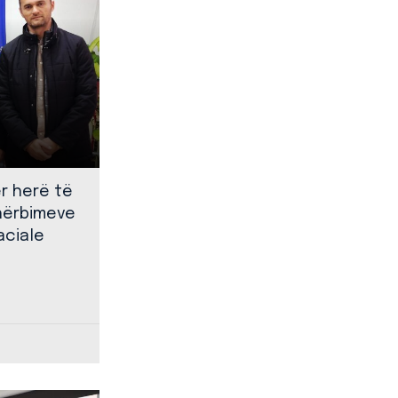
ër herë të
shërbimeve
aciale