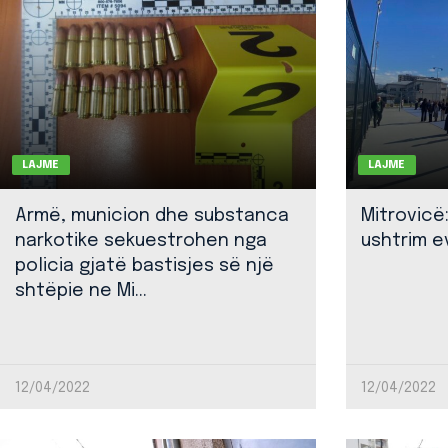
LAJME
LAJME
Armë, municion dhe substanca
Mitrovicë
narkotike sekuestrohen nga
ushtrim ev
policia gjatë bastisjes së një
shtëpie ne Mi...
12/04/2022
12/04/2022