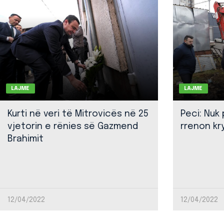
LAJME
LAJME
Kurti në veri të Mitrovicës në 25
Peci: Nuk
vjetorin e rënies së Gazmend
rrenon kr
Brahimit
12/04/2022
12/04/2022