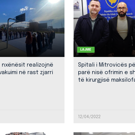
LAJME
: nxënësit realizojnë
Spitali i Mitrovicës p
akuimi në rast zjarri
parë nisë ofrimin e 
të kirurgjisë maksilof
12/04/2022