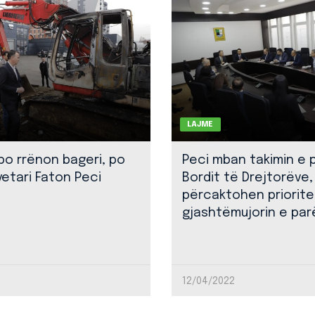
LAJME
 po rrënon bageri, po
Peci mban takimin e 
yetari Faton Peci
Bordit të Drejtorëve,
përcaktohen priorite
gjashtëmujorin e par
12/04/2022