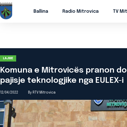
Ballina
Radio Mitrovica
TV Mi
LAJME
Komuna e Mitrovicës pranon do
pajisje teknologjike nga EULEX-i
12/04/2022
By RTV Mitrovica