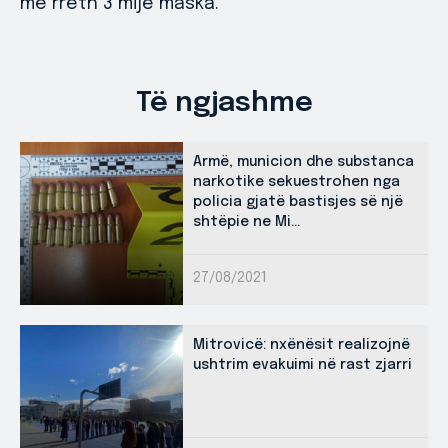
me rreth 3 mijë maska.
Të ngjashme
Armë, municion dhe substanca
narkotike sekuestrohen nga
policia gjatë bastisjes së një
shtëpie ne Mi...
27/08/2021
Mitrovicë: nxënësit realizojnë
ushtrim evakuimi në rast zjarri