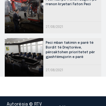
rrenon kryetari Faton Peci
27/08/2021
Peci mban takimin e parë të
Bordit të Drejtorëve,
përcaktohen prioritetet për
gjashtëmujorin e parë
27/08/2021
Autorësia © RTV