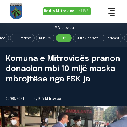
Radio Mitrovica
• LIVE
TV Mitrovica
Lajme
ime
Hulumtime
Kulture
Mitrovica sot
Podcast
Komuna e Mitrovicës pranon
donacion mbi 10 mijë maska
mbrojtëse nga FSK-ja
27/08/2021
By RTV Mitrovica