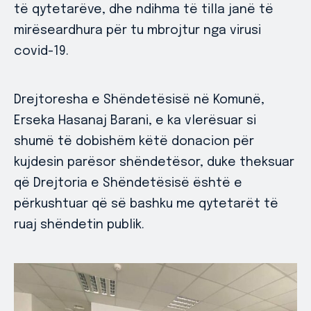
të qytetarëve, dhe ndihma të tilla janë të
mirëseardhura për tu mbrojtur nga virusi
covid-19.
Drejtoresha e Shëndetësisë në Komunë,
Erseka Hasanaj Barani, e ka vlerësuar si
shumë të dobishëm këtë donacion për
kujdesin parësor shëndetësor, duke theksuar
që Drejtoria e Shëndetësisë është e
përkushtuar që së bashku me qytetarët të
ruaj shëndetin publik.