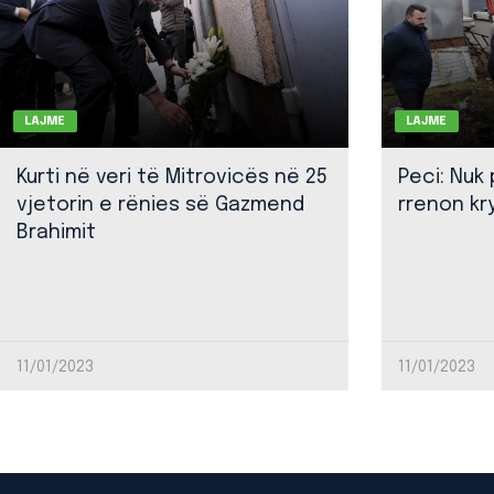
LAJME
LAJME
Kurti në veri të Mitrovicës në 25
Peci: Nuk
vjetorin e rënies së Gazmend
rrenon kr
Brahimit
11/01/2023
11/01/2023