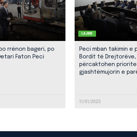
LAJME
 po rrënon bageri, po
Peci mban takimin e 
yetari Faton Peci
Bordit të Drejtorëve,
përcaktohen priorite
gjashtëmujorin e par
11/01/2023