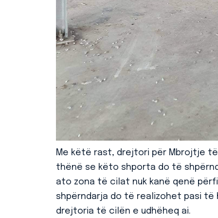
Me këtë rast, drejtori për Mbrojtje të
thënë se këto shporta do të shpërn
ato zona të cilat nuk kanë qenë përf
shpërndarja do të realizohet pasi të 
drejtoria të cilën e udhëheq ai.