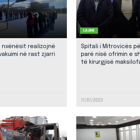
LAJME
: nxënësit realizojnë
Spitali i Mitrovicës p
akuimi në rast zjarri
parë nisë ofrimin e 
të kirurgjisë maksilof
11/01/2023