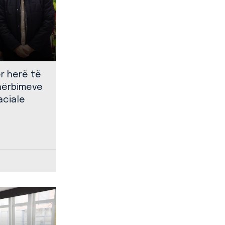
ër herë të
shërbimeve
aciale