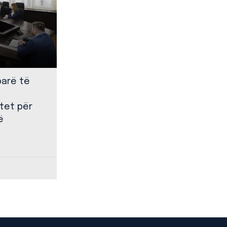
parë të
tet për
ë