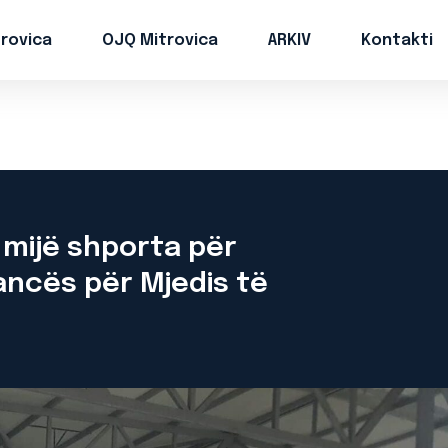
trovica
OJQ Mitrovica
ARKIV
Kontakti
 mijë shporta për
ancës për Mjedis të