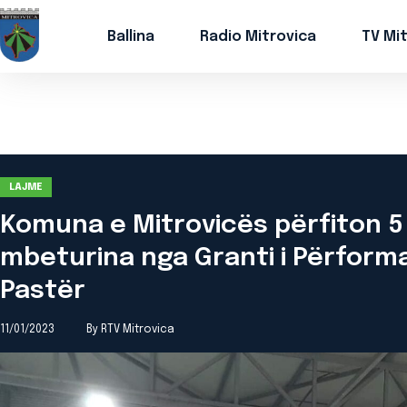
Ballina
Radio Mitrovica
TV Mi
LAJME
Komuna e Mitrovicës përfiton 5
mbeturina nga Granti i Përform
Pastër
11/01/2023
By RTV Mitrovica