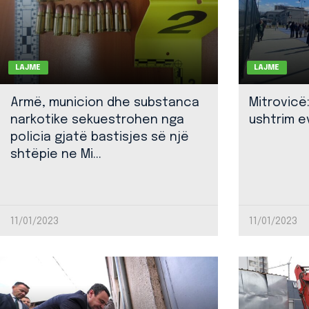
LAJME
LAJME
Armë, municion dhe substanca
Mitrovicë
narkotike sekuestrohen nga
ushtrim ev
policia gjatë bastisjes së një
shtëpie ne Mi...
11/01/2023
11/01/2023