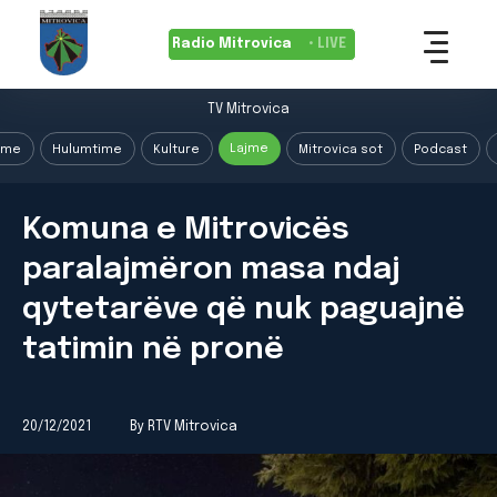
Radio Mitrovica
• LIVE
TV Mitrovica
Lajme
ime
Hulumtime
Kulture
Mitrovica sot
Podcast
Komuna e Mitrovicës
paralajmëron masa ndaj
qytetarëve që nuk paguajnë
tatimin në pronë
20/12/2021
By RTV Mitrovica