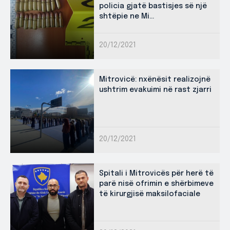
policia gjatë bastisjes së një
shtëpie ne Mi...
20/12/2021
Mitrovicë: nxënësit realizojnë
ushtrim evakuimi në rast zjarri
20/12/2021
Spitali i Mitrovicës për herë të
parë nisë ofrimin e shërbimeve
të kirurgjisë maksilofaciale