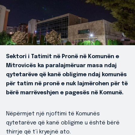
Sektori i Tatimit në Pronë në Komunën e
Mitrovicës ka paralajmëruar masa ndaj
qytetarëve që kanë obligime ndaj komunës
për tatim në pronë e nuk lajmërohen për të
bërë marrëveshjen e pagesës në Komunë.
Nëpërmjet një njoftimi të Komunës
qytetarëve që kanë obligime u është bërë
thirrje që t’i kryejnë ato.