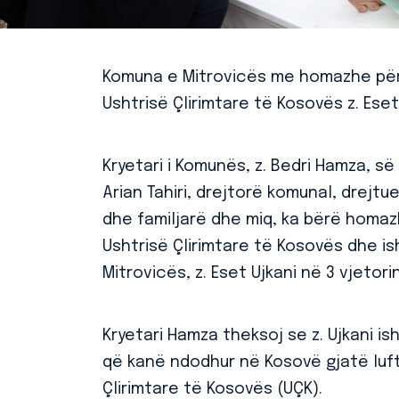
Komuna e Mitrovicës me homazhe përk
Ushtrisë Çlirimtare të Kosovës z. Eset
Kryetari i Komunës, z. Bedri Hamza, s
Arian Tahiri, drejtorë komunal, drejt
dhe familjarë dhe miq, ka bërë homazhe
Ushtrisë Çlirimtare të Kosovës dhe is
Mitrovicës, z. Eset Ujkani në 3 vjetorin
Kryetari Hamza theksoj se z. Ujkani is
që kanë ndodhur në Kosovë gjatë luftë
Çlirimtare të Kosovës (UÇK).