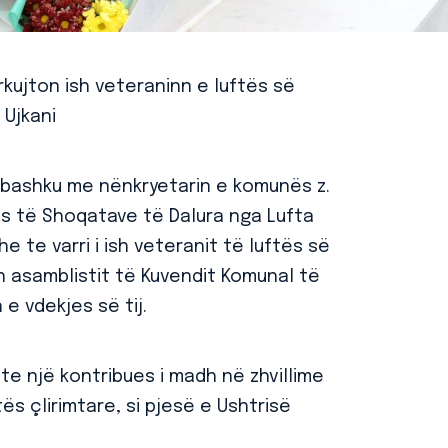
ujton ish veteraninn e luftës së
 Ujkani
ë bashku me nënkryetarin e komunës z.
ues të Shoqatave të Dalura nga Lufta
 te varri i ish veteranit të luftës së
h asamblistit të Kuvendit Komunal të
 e vdekjes së tij.
hte një kontribues i madh në zhvillime
s çlirimtare, si pjesë e Ushtrisë