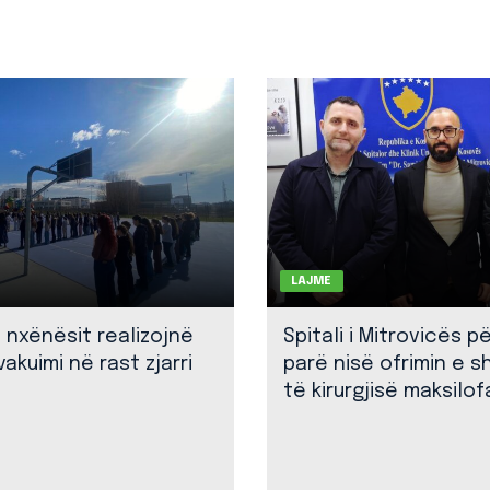
LAJME
: nxënësit realizojnë
Spitali i Mitrovicës p
akuimi në rast zjarri
parë nisë ofrimin e 
të kirurgjisë maksilof