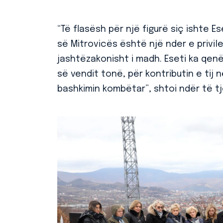
“Të flasësh për një figurë siç ishte E
së Mitrovicës është një nder e privileg
jashtëzakonisht i madh. Eseti ka qen
së vendit tonë, për kontributin e tij 
bashkimin kombëtar”, shtoi ndër të tj