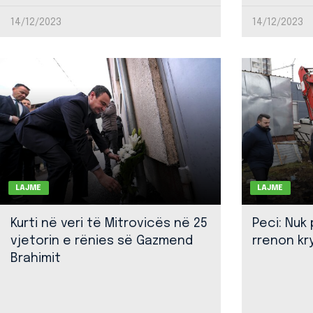
14/12/2023
14/12/2023
LAJME
LAJME
Kurti në veri të Mitrovicës në 25
Peci: Nuk
vjetorin e rënies së Gazmend
rrenon kr
Brahimit