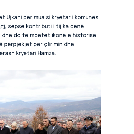
set Ujkani për mua si kryetar i komunës
j, sepse kontributi i tij ka qenë
ë dhe do të mbetet ikonë e historisë
në përpjekjet për çlirimin dhe
erash kryetari Hamza.