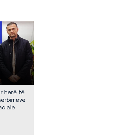
ër herë të
shërbimeve
aciale