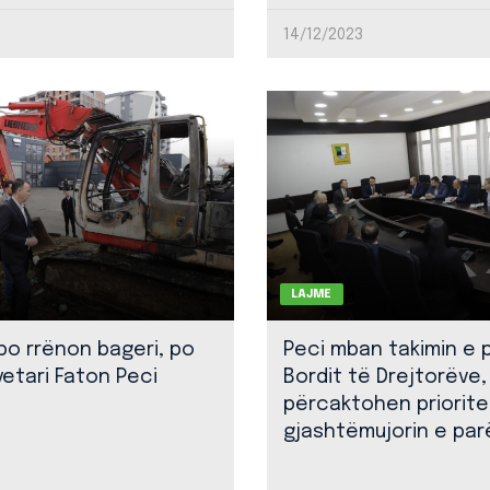
14/12/2023
LAJME
 po rrënon bageri, po
Peci mban takimin e 
yetari Faton Peci
Bordit të Drejtorëve,
përcaktohen priorite
gjashtëmujorin e par