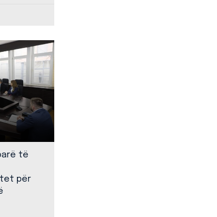
parë të
tet për
ë