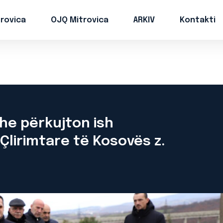
trovica
OJQ Mitrovica
ARKIV
Kontakti
e përkujton ish
Çlirimtare të Kosovës z.