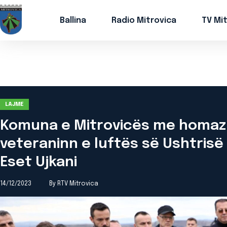
Ballina
Radio Mitrovica
TV Mi
LAJME
Komuna e Mitrovicës me homazh
veteraninn e luftës së Ushtrisë 
Eset Ujkani
14/12/2023
By RTV Mitrovica