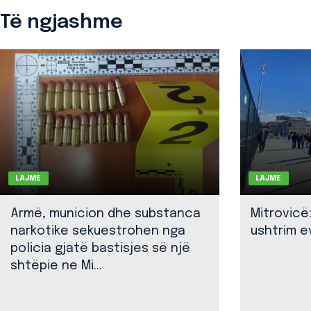
Të ngjashme
LAJME
LAJME
Armë, municion dhe substanca
Mitrovicë
narkotike sekuestrohen nga
ushtrim ev
policia gjatë bastisjes së një
shtëpie ne Mi...